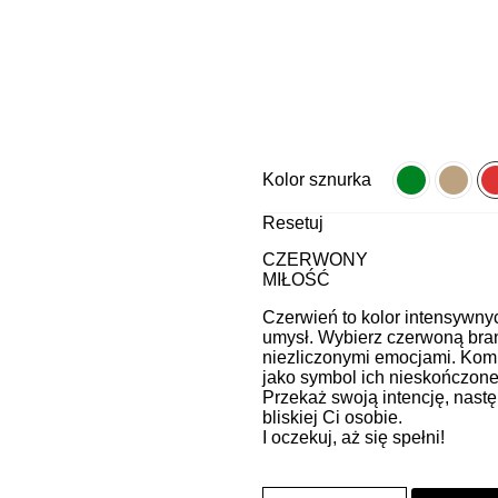
Kolor sznurka
Resetuj
CZERWONY
MIŁOŚĆ
Czerwień to kolor intensywnych
umysł. Wybierz czerwoną bran
niezliczonymi emocjami. Komp
jako symbol ich nieskończonej
Przekaż swoją intencję, nastę
bliskiej Ci osobie.
I oczekuj, aż się spełni!
ilość