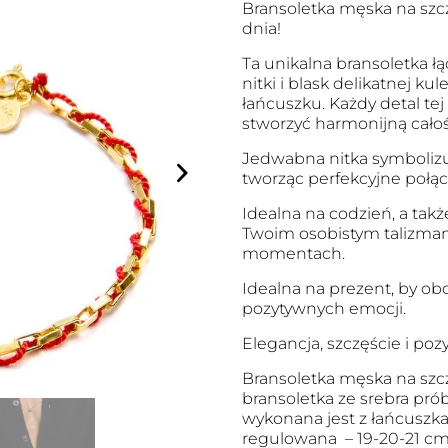
Bransoletka męska na szc
dnia!
Ta unikalna bransoletka ł
nitki i blask delikatnej ku
łańcuszku. Każdy detal tej
stworzyć harmonijną całość,
Jedwabna nitka symbolizuj
tworząc perfekcyjne połącz
Idealna na codzień, a takż
Twoim osobistym talizman
momentach.
Idealna na prezent, by ob
pozytywnych emocji.
Elegancja, szczęście i po
Bransoletka męska na szc
bransoletka ze srebra pró
wykonana jest z łańcuszka 
regulowana – 19-20-21 cm