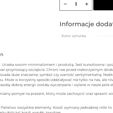
SOLE
męska
bransoletka
na
szczęście
Informacje dod
na
łańcuszku
z
Kolor sznurka
nitką
jedwabną
z
gn
kuleczką
-
pozłacana
uck”. Urzeka swoim minimalizmem i prostotą. Jest kunsztowna i
man przynoszący szczęście. Chroni nas przed niekorzystnym dzi
b posiada duże znaczenie, symbol czy wartość sentymentalną. Nie
 Może w korzystny sposób oddziaływać nie tylko na nas, ale równ
j zasoby dobrej energii zostały wyczerpane i wylane w nasze pole
enialny pomysł na prezent, który może zachwycić oraz sprawić wi
ą Państwo wszystkie elementy. Koszt wymiany jedwabnej nitki to
ży doliczyć koszt wysyłki zwrotnej.