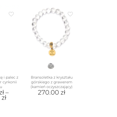
Ten
produkt
ma
wiele
wariantów.
Opcje
można
wybrać
na
stronie
produktu
ę i palec z
Bransoletka z kryształu
r cyrkonii
górskiego z grawerem
u
(kamień oczyszczający)
zł
–
270.00
zł
0
zł
dukt