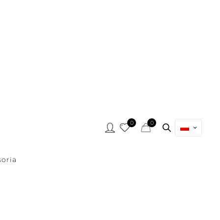
0
0
oria