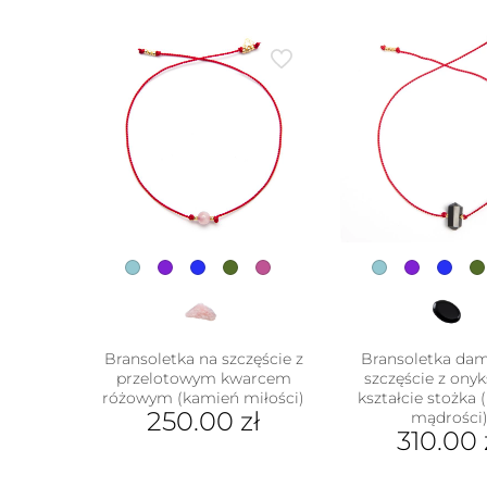
Bransoletka na szczęście z
Bransoletka da
przelotowym kwarcem
szczęście z ony
różowym (kamień miłości)
kształcie stożka
250.00
zł
mądrości
310.00
Ten
Ten
produkt