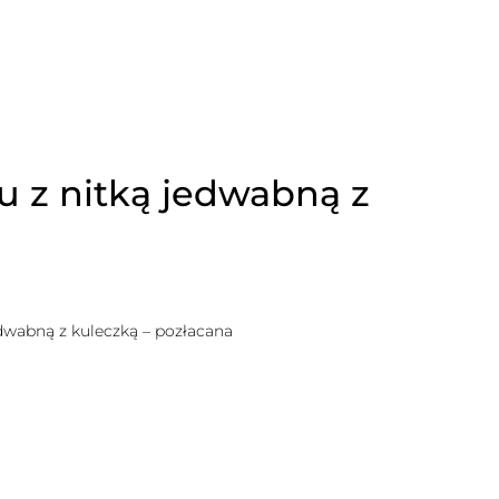
u z nitką jedwabną z
dwabną z kuleczką – pozłacana