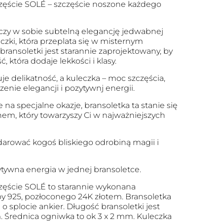
zęście SOLÉ – szczęście noszone każdego
ączy w sobie subtelną elegancję jedwabnej
leczki, która przeplata się w misternym
 bransoletki jest starannie zaprojektowany, by
 która dodaje lekkości i klasy.
e delikatność, a kuleczka – moc szczęścia,
enie elegancji i pozytywnj energii.
e na specjalne okazje, bransoletka ta stanie się
em, który towarzyszy Ci w najważniejszych
darować kogoś bliskiego odrobiną magii i
zytywna energia w jednej bransoletce.
zęście SOLÉ to starannie wykonana
by 925, pozłoconego 24K złotem. Bransoletka
o splocie ankier. Długość bransoletki jest
. Średnica ogniwka to ok 3 x 2 mm. Kuleczka