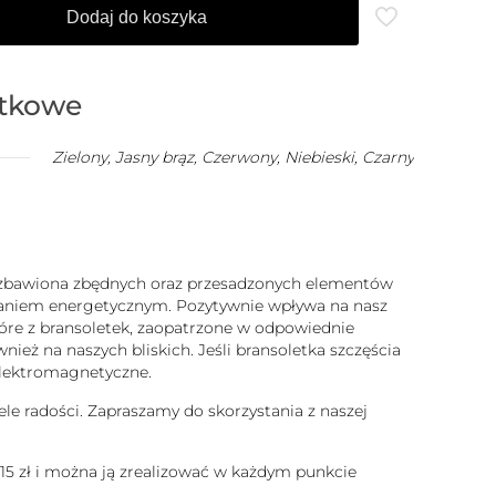
Dodaj do koszyka
atkowe
Zielony, Jasny brąz, Czerwony, Niebieski, Czarny
 pozbawiona zbędnych oraz przesadzonych elementów
ałaniem energetycznym. Pozytywnie wpływa na nasz
które z bransoletek, zaopatrzone w odpowiednie
ież na naszych bliskich. Jeśli bransoletka szczęścia
 elektromagnetyczne.
ele radości. Zapraszamy do skorzystania z naszej
 15 zł i można ją zrealizować w każdym punkcie