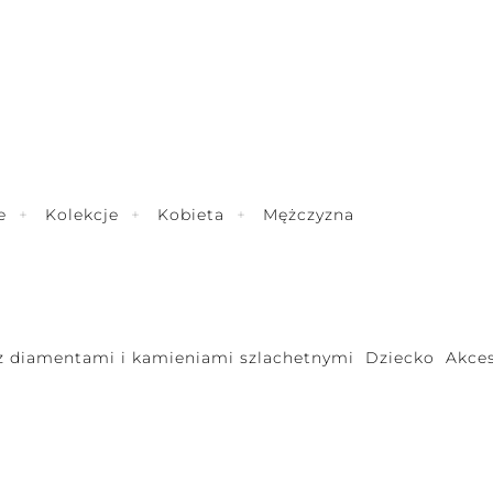
e
Kolekcje
Kobieta
Mężczyzna
 z diamentami i kamieniami szlachetnymi
Dziecko
Akces