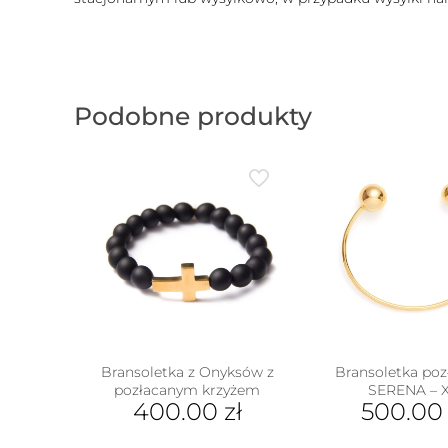
Podobne produkty
Bransoletka z Onyksów z
Bransoletka poz
pozłacanym krzyżem
SERENA – 
400.00
zł
500.0
w