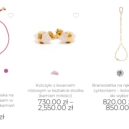
Ten
produkt
ma
wiele
wariantów.
Opcje
można
wybrać
na
stronie
produktu
Kolczyki z kwarcem
Bransoletka na ręk
różowym w kształcie stożka
cyrkoniami – kolo
mska na
(kamień miłości)
do wybor
ksem w
730.00
zł
–
820.00
 (kamień
2,550.00
zł
850.0
)
zł
Ten
Ten
produkt
pro
ma
ma