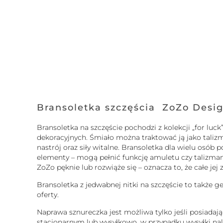
Bransoletka szczęścia ZoZo Desi
Bransoletka na szczęście pochodzi z kolekcji „for l
dekoracyjnych. Śmiało można traktować ją jako taliz
nastrój oraz siły witalne. Bransoletka dla wielu osó
elementy – mogą pełnić funkcję amuletu czy talizmanu.
ZoZo pęknie lub rozwiąże się – oznacza to, że całe je
Bransoletka z jedwabnej nitki na szczęście to także g
oferty.
Naprawa sznureczka jest możliwa tylko jeśli posiadaj
stacjonarnym lub wysyłkowo, w przypadku wysyłki nale