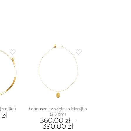
(żmijka)
Łańcuszek z większą Maryjką
0
zł
(2,5 cm)
360.00
zł
–
390.00
zł