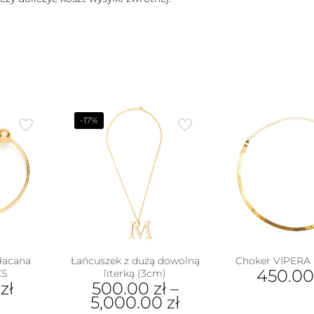
-17%
łacana
Łańcuszek z dużą dowolną
Choker VIPERA 
450.0
XS
literką (3cm)
0
zł
500.00
zł
–
5,000.00
zł