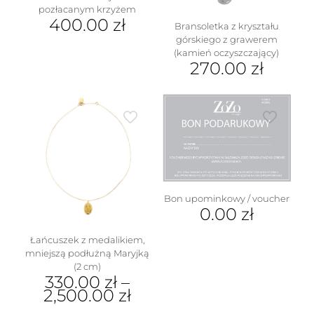
pozłacanym krzyżem
400.00
zł
Bransoletka z kryształu
górskiego z grawerem
(kamień oczyszczający)
270.00
zł
Bon upominkowy / voucher
0.00
zł
Łańcuszek z medalikiem,
mniejszą podłużną Maryjką
(2 cm)
330.00
zł
–
2,500.00
zł
Ten