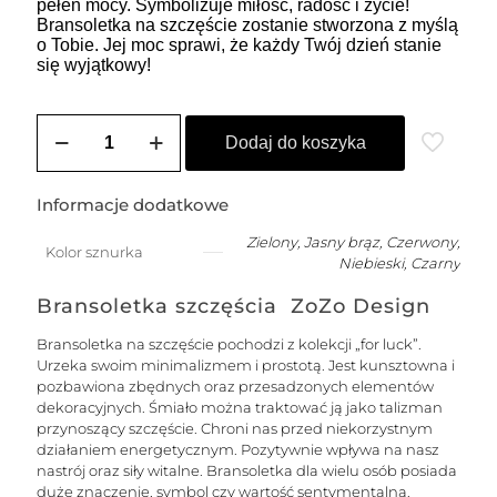
pełen mocy. Symbolizuje miłość, radość i życie!
Bransoletka na szczęście zostanie stworzona z myślą
o Tobie. Jej moc sprawi, że każdy Twój dzień stanie
się wyjątkowy!
ilość
SOLE
Dodaj do koszyka
męska
bransoletka
na
Informacje dodatkowe
szczęście
na
Zielony, Jasny brąz, Czerwony,
Kolor sznurka
łańcuszku
Niebieski, Czarny
z
nitką
Bransoletka szczęścia ZoZo Design
jedwabną
z
Bransoletka na szczęście pochodzi z kolekcji „for luck”.
kuleczką
Urzeka swoim minimalizmem i prostotą. Jest kunsztowna i
-
pozbawiona zbędnych oraz przesadzonych elementów
pozłacana
dekoracyjnych. Śmiało można traktować ją jako talizman
przynoszący szczęście. Chroni nas przed niekorzystnym
działaniem energetycznym. Pozytywnie wpływa na nasz
nastrój oraz siły witalne. Bransoletka dla wielu osób posiada
duże znaczenie, symbol czy wartość sentymentalną.