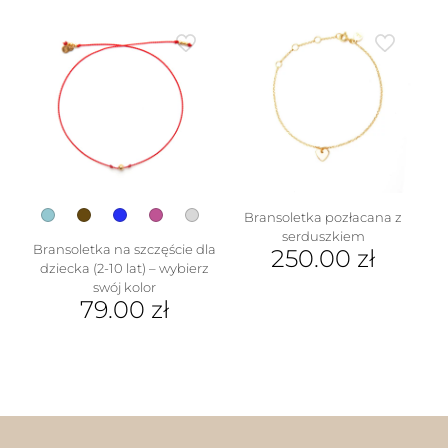
produkt
ma
wiele
wariantów.
Opcje
można
wybrać
na
stronie
produktu
Bransoletka pozłacana z
serduszkiem
Bransoletka na szczęście dla
250.00
zł
dziecka (2-10 lat) – wybierz
swój kolor
79.00
zł
Ten
produkt
ma
wiele
wariantów.
Opcje