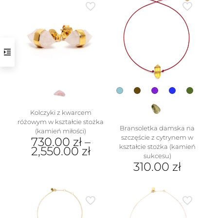
w
Kolczyki z kwarcem
różowym w kształcie stożka
Bransoletka damska na
(kamień miłości)
szczęście z cytrynem w
730.00
zł
–
kształcie stożka (kamień
2,550.00
zł
sukcesu)
Ten
310.00
zł
produkt
Ten
ma
produkt
wiele
ma
wariantów.
wiele
Opcje
wariantów.