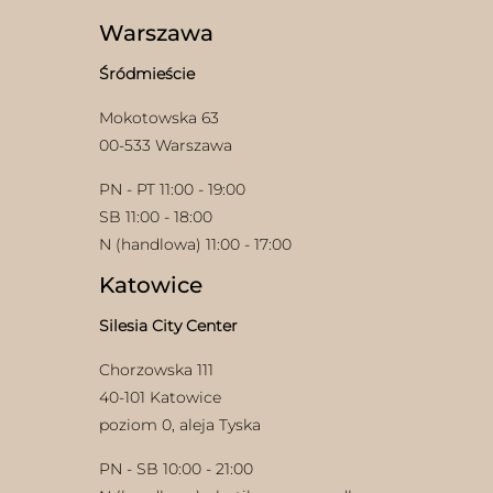
można
wybrać
Warszawa
na
stronie
Śródmieście
produktu
Mokotowska 63
00-533 Warszawa
PN - PT 11:00 - 19:00
SB 11:00 - 18:00
N (handlowa) 11:00 - 17:00
Katowice
Silesia City Center
Chorzowska 111
40-101 Katowice
poziom 0, aleja Tyska
PN - SB 10:00 - 21:00