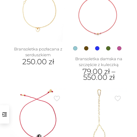
wariantów.
Opcje
można
wybrać
na
stronie
produktu
Bransoletka pozłacana z
serduszkiem
Bransoletka damska na
250.00
zł
szczęście z kuleczką
79.00
zł
–
550.00
zł
Ten
produkt
ma
wiele
wariantów.
Opcje
można
wybrać
na