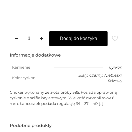
ilość
Choker
Dodaj do koszyka
złoty
DIANA
(6
Informacje dodatkowe
mm)
Kamienie
Cyrkon
Biały
,
Czarny
,
Niebieski
,
Kolor cyrkonii
Różowy
Choker wykonany ze złota próby 585. Posiada oprawioną
cyrkonię o szlifie brylantowym. Wielkość cyrkonii to ok 6
mm. Łańcuszek posiada regulację 34 – 37 – 40
[…]
Podobne produkty