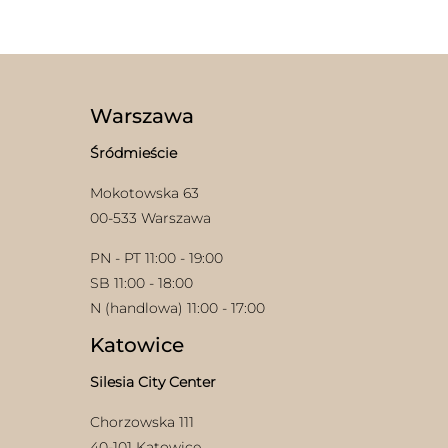
ma
Opcje
wiele
można
wariantów.
wybrać
Opcje
na
można
stronie
wybrać
produktu
Warszawa
na
stronie
Śródmieście
produktu
Mokotowska 63
00-533 Warszawa
PN - PT 11:00 - 19:00
SB 11:00 - 18:00
N (handlowa) 11:00 - 17:00
Katowice
Silesia City Center
Chorzowska 111
40-101 Katowice