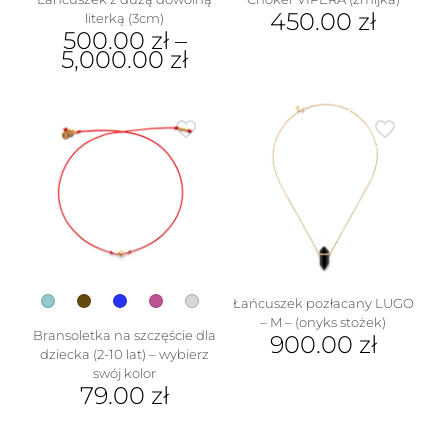
450.00
zł
literką (3cm)
500.00
zł
–
5,000.00
zł
Ten
produkt
ma
wiele
wariantów.
w
Opcje
można
wybrać
na
stronie
produktu
Łańcuszek pozłacany LUGO
– M – (onyks stożek)
Bransoletka na szczęście dla
900.00
zł
dziecka (2-10 lat) – wybierz
Ten
swój kolor
produkt
79.00
zł
ma
Ten
wiele
produkt
wariantów.