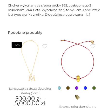
Choker wykonany ze srebra próby 925, pozłoconego 2
mikronami 24K złota. Wysokość litery to ok 1 cm. Łańcuszek
jest typu cienka żmijka. Długość jest regulowana –
[…]
Podobne produkty
-17%
Łańcuszek z dużą dowolną
literką (3cm)
500.00
zł
–
5,000.00
zł
Bransoletka damska na