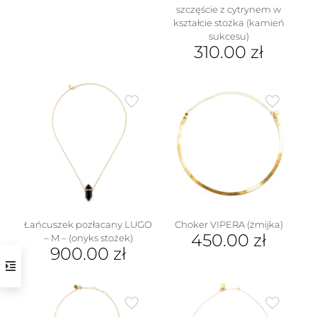
Ten
szczęście z cytrynem w
produkt
kształcie stożka (kamień
ma
sukcesu)
wiele
310.00
zł
wariantów.
Ten
Opcje
produkt
można
ma
wybrać
wiele
na
wariantów.
stronie
Opcje
produktu
można
wybrać
na
stronie
produktu
Łańcuszek pozłacany LUGO
Choker VIPERA (żmijka)
450.00
zł
– M – (onyks stożek)
900.00
zł
Ten
produkt
ma
wiele