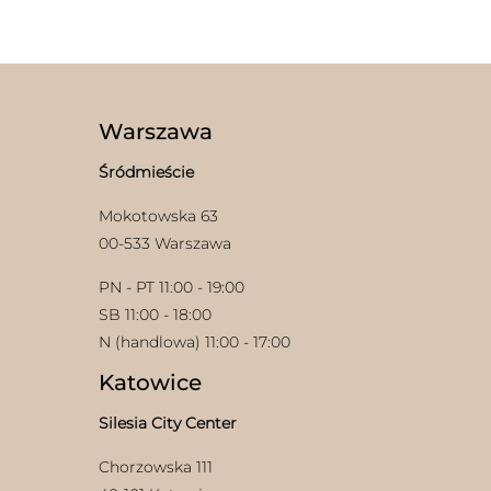
wariantów.
Opcje
można
wybrać
na
stronie
Warszawa
produktu
Śródmieście
Mokotowska 63
00-533 Warszawa
PN - PT 11:00 - 19:00
SB 11:00 - 18:00
N (handlowa) 11:00 - 17:00
Katowice
Silesia City Center
Chorzowska 111