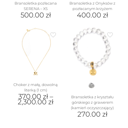
Bransoletka pozłacana
Bransoletka z Onyksów z
SERENA – XS
pozłacanym krzyżem
500.00
zł
400.00
zł
w
Choker z małą, dowolną
literką (1 cm)
370.00
zł
–
Bransoletka z kryształu
2,300.00
zł
górskiego z grawerem
(kamień oczyszczający)
Ten
270.00
zł
produkt
ma
wiele