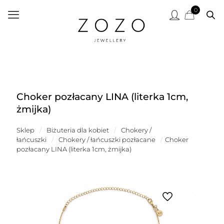
0
Choker pozłacany LINA (literka 1cm,
żmijka)
Sklep
/
Biżuteria dla kobiet
/
Chokery /
łańcuszki
/
Chokery / łańcuszki pozłacane
/
Choker
pozłacany LINA (literka 1cm, żmijka)