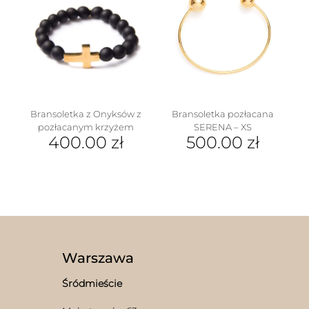
wiele
wariantów.
Opcje
można
wybrać
na
stronie
produktu
Bransoletka z Onyksów z
Bransoletka pozłacana
pozłacanym krzyżem
SERENA – XS
400.00
zł
500.00
zł
Warszawa
Śródmieście