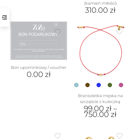
(kamień miłości)
310.00
zł
Ten
produkt
ma
wiele
wariantów.
Opcje
można
wybrać
na
Bon upominkowy / voucher
stronie
0.00
zł
produktu
Bransoletka męska na
szczęście z kuleczką
99.00
zł
–
750.00
zł
Ten
produkt
ma