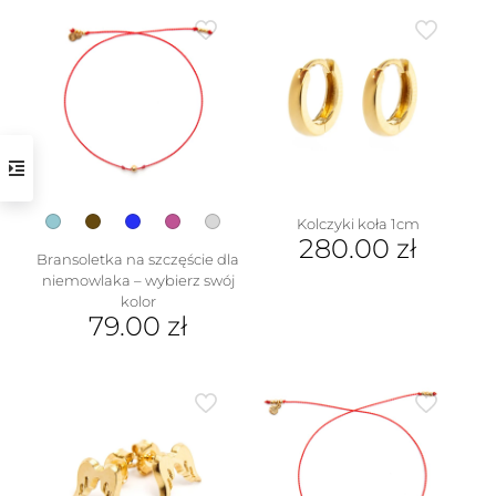
produkt
ma
wiele
wariantów.
Opcje
można
wybrać
na
stronie
produktu
Kolczyki koła 1cm
280.00
zł
Bransoletka na szczęście dla
niemowlaka – wybierz swój
kolor
79.00
zł
Ten
produkt
ma
wiele
wariantów.
Opcje
można