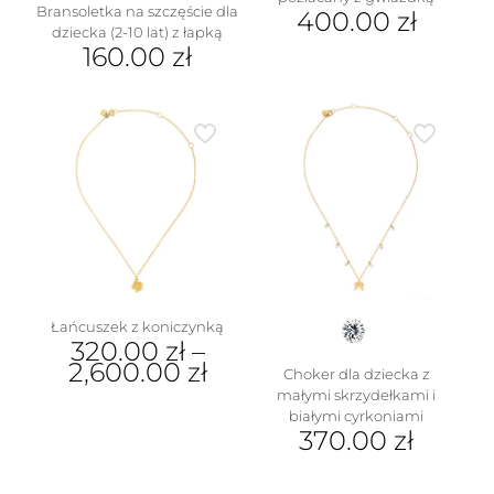
Bransoletka na szczęście dla
400.00
zł
dziecka (2-10 lat) z łapką
160.00
zł
Ten
produkt
ma
wiele
wariantów.
Opcje
można
wybrać
na
stronie
produktu
Łańcuszek z koniczynką
320.00
zł
–
2,600.00
zł
Choker dla dziecka z
małymi skrzydełkami i
Ten
białymi cyrkoniami
produkt
370.00
zł
ma
wiele
wariantów.