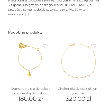
dowolnymi
Niech bliska Ci osoba zawiąże Twój „talizman szczęścia” na
literkami
3 supełki. Dołącz do naszego Teamu #ZOZOFAMILY, a
i
szczęście samo nadejdzie, wystarczy tylko, że w to
serduszkiem
uwierzysz.
[…]
Podobne produkty
Bransoletka dla dziecka z
Choker dla dzieci z białymi
przywieszką do wyboru
cyrkoniami
180.00
zł
320.00
zł
Ten