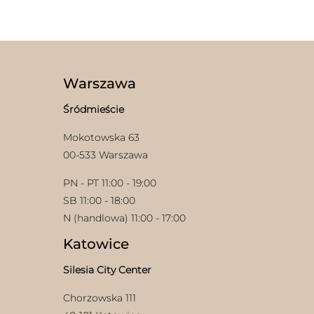
Opcje
można
wybrać
na
stronie
produktu
Warszawa
Śródmieście
Mokotowska 63
00-533 Warszawa
PN - PT 11:00 - 19:00
SB 11:00 - 18:00
N (handlowa) 11:00 - 17:00
Katowice
Silesia City Center
Chorzowska 111