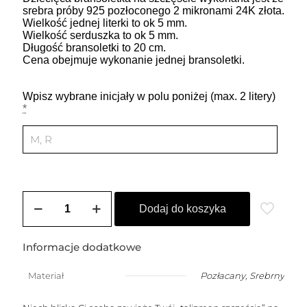
srebra próby 925 pozłoconego 2 mikronami 24K złota.
Wielkość jednej literki to ok 5 mm.
Wielkość serduszka to ok 5 mm.
Długość bransoletki to 20 cm.
Cena obejmuje wykonanie jednej bransoletki.
Wpisz wybrane inicjały w polu poniżej (max. 2 litery)
*
ilość
Bransoletka
Dodaj do koszyka
na
szczęście
dla
Informacje dodatkowe
dziecka
(2-
Materiał
Pozłacany
,
Srebrny
10
lat)z