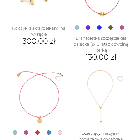
wybrać
na
stronie
produktu
Kolczyki z skrzydełkami na
wkręcie
Bransoletka szczęścia dla
300.00
zł
dziecka (2-10 lat) z dowolną
literką
w
130.00
zł
Ten
produkt
ma
wiele
wariantów.
Opcje
można
wybrać
na
stronie
produktu
Dziecięcy naszyjnik
pozłacany z gwiazdką