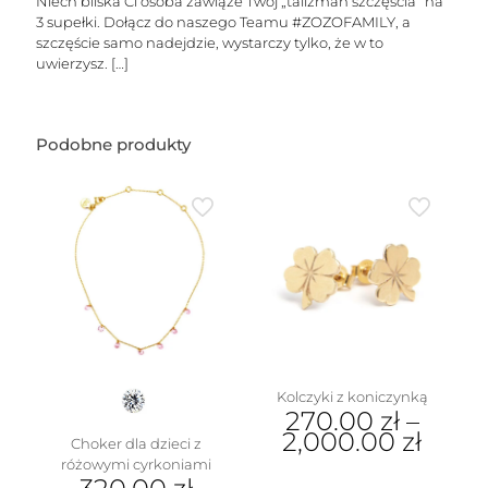
dowolnymi
Niech bliska Ci osoba zawiąże Twój „talizman szczęścia” na
literkami
3 supełki. Dołącz do naszego Teamu #ZOZOFAMILY, a
i
szczęście samo nadejdzie, wystarczy tylko, że w to
serduszkiem
uwierzysz.
[…]
Podobne produkty
Kolczyki z koniczynką
270.00
zł
–
2,000.00
zł
Choker dla dzieci z
różowymi cyrkoniami
Ten