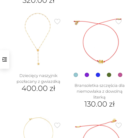
320.00
zł
produkt
ma
wiele
wariantów.
Opcje
można
wybrać
na
stronie
produktu
Dziecięcy naszyjnik
pozłacany z gwiazdką
Bransoletka szczęścia dla
400.00
zł
niemowlaka z dowolną
literką
130.00
zł
Ten
produkt
ma
wiele
wariantów.