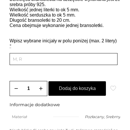
srebra próby 925.
Wielkość jednej literki to ok 5 mm.
Wielkość serduszka to ok 5 mm.
Długość bransoletki to 20 cm.
Cena obejmuje wykonanie jednej bransoletki.
Wpisz wybrane inicjały w polu poniżej (max. 2 litery)
*
ilość
Bransoletka
Dodaj do koszyka
na
szczęście
dla
Informacje dodatkowe
dziecka
(2-
Materiał
Pozłacany
,
Srebrny
10
lat)z