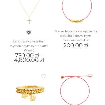
Opcje
można
wybrać
na
stronie
produktu
Bransoletka na szczęście dla
dziecka z dowolnym
imieniem do 5 liter
w
Łańcuszek z krzyżem
200.00
zł
wysadzanym cyrkoniami
(5mm)
730.00
zł
–
4,800.00
zł
Ten
produkt
ma
wiele
wariantów.
Opcje
można
wybrać
na