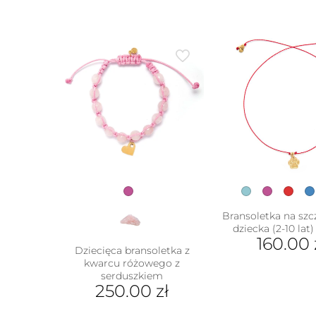
Bransoletka na szc
dziecka (2-10 lat)
160.00
Dziecięca bransoletka z
Ten
kwarcu różowego z
serduszkiem
prod
250.00
zł
ma
w
wiel