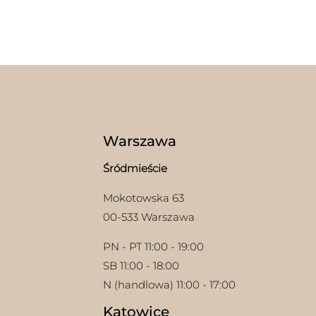
wari
Opcj
moż
wybr
na
stron
prod
Warszawa
Śródmieście
Mokotowska 63
00-533 Warszawa
PN - PT 11:00 - 19:00
SB 11:00 - 18:00
N (handlowa) 11:00 - 17:00
Katowice