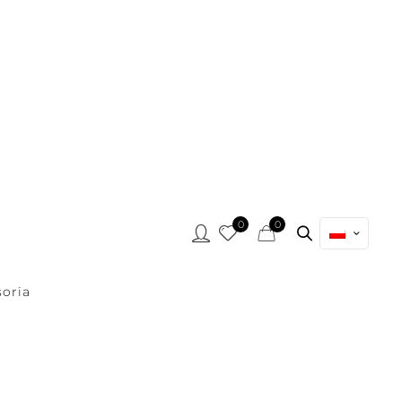
0
0
oria