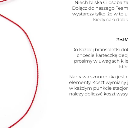
Niech bliska Ci osoba za
Dołącz do naszego Team
wystarczy tylko, że w to
kiedy cała dobr
#BR
Do każdej bransoletki do
chcecie karteczkę ded
prosimy w uwagach klien
któ
Naprawa sznureczka jest m
elementy. Koszt wymiany je
w każdym punkcie stacjon
należy doliczyć koszt wysył