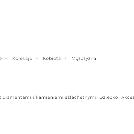
e
Kolekcje
Kobieta
Mężczyzna
 z diamentami i kamieniami szlachetnymi
Dziecko
Akces