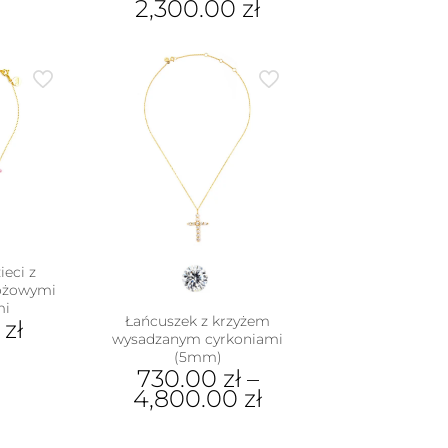
2,300.00
zł
e
Ten
iantów.
produkt
je
ma
na
wiele
rać
wariantów.
Opcje
nie
można
duktu
wybrać
na
stronie
produktu
ieci z
różowymi
mi
Łańcuszek z krzyżem
0
zł
wysadzanym cyrkoniami
(5mm)
730.00
zł
–
4,800.00
zł
Ten
produkt