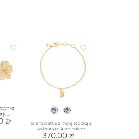
iczynką
zł
–
00
zł
Bransoletka z małą stópką z
wybranym kamieniem
370.00
zł
–
dukt