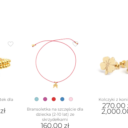
tek dla
Kolczyki z kon
270.00
0
zł
Bransoletka na szczęście dla
2,000.
dziecka (2-10 lat) ze
Ten
skrzydełkami
160.00
zł
pro