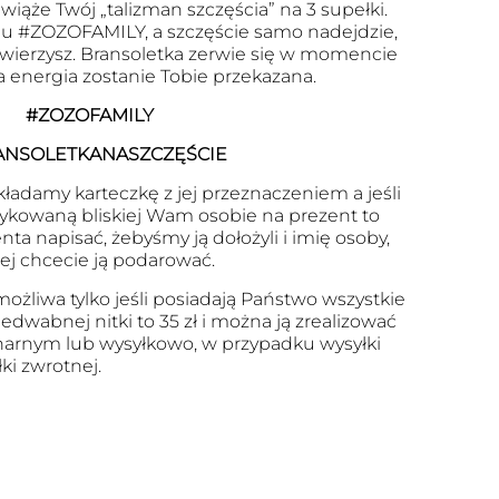
wiąże Twój „talizman szczęścia” na 3 supełki.
u #ZOZOFAMILY, a szczęście samo nadejdzie,
 uwierzysz. Bransoletka zerwie się w momencie
a energia zostanie Tobie przekazana.
#ZOZOFAMILY
ANSOLETKANASZCZĘŚCIE
kładamy karteczkę z jej przeznaczeniem a jeśli
ykowaną bliskiej Wam osobie na prezent to
ta napisać, żebyśmy ją dołożyli i imię osoby,
rej chcecie ją podarować.
ożliwa tylko jeśli posiadają Państwo wszystkie
dwabnej nitki to 35 zł i można ją zrealizować
arnym lub wysyłkowo, w przypadku wysyłki
ki zwrotnej.