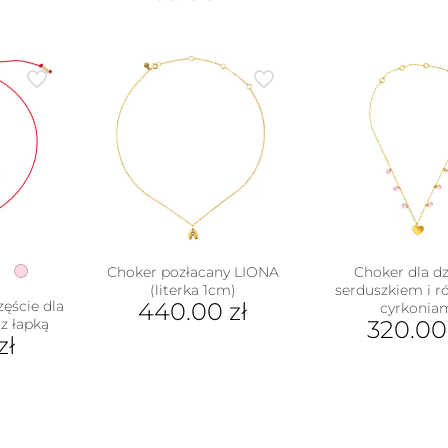
ma
Ten
wiel
produkt
war
ma
Opc
wiele
moż
wariantów.
wyb
Opcje
na
można
stro
wybrać
pro
na
stronie
produktu
Choker pozłacany LIONA
Choker dla dz
(literka 1cm)
serduszkiem i 
zęście dla
440.00
zł
cyrkonia
 z łapką
320.0
Ten
zł
produkt
ma
ukt
wiele
wariantów.
e
Opcje