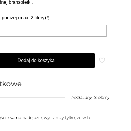
ej bransoletki.
poniżej (max. 2 litery)
*
Dodaj do koszyka
atkowe
Pozłacany
,
Srebrny
cie samo nadejdzie, wystarczy tylko, że w to