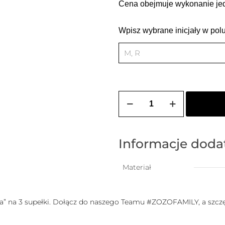
Cena obejmuje wykonanie jedn
Wpisz wybrane inicjały w polu 
ilość
Bransoletka
na
szczęście
dla
dziecka
Informacje dod
(2-
10
lat)z
Materiał
dowolnymi
literkami
i
ia” na 3 supełki. Dołącz do naszego Teamu #ZOZOFAMILY, a szczęś
serduszkiem