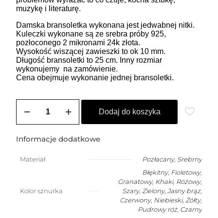
muzykę i literaturę.
Damska bransoletka wykonana jest jedwabnej nitki.
Kuleczki wykonane są ze srebra próby 925,
pozłoconego 2 mikronami 24k złota.
Wysokość wiszącej zawieszki to ok 10 mm.
Długość bransoletki to 25 cm. Inny rozmiar
wykonujemy na zamówienie.
Cena obejmuje wykonanie jednej bransoletki.
ilość
ZOZO
Dodaj do koszyka
CHARMS
-
bransoletka
Informacje dodatkowe
damska
na
Materiał
Pozłacany
,
Srebrny
szczęście
Błękitny, Fioletowy,
z
chłopcem
Granatowy, Khaki, Różowy,
Kolor sznurka
Szary, Zielony, Jasny brąz,
Czerwony, Niebieski, Żółty,
Pudrowy róż, Czarny