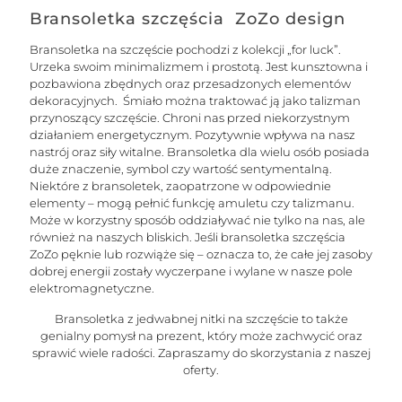
Bransoletka szczęścia ZoZo design
Bransoletka na szczęście pochodzi z kolekcji „for luck”.
Urzeka swoim minimalizmem i prostotą. Jest kunsztowna i
pozbawiona zbędnych oraz przesadzonych elementów
dekoracyjnych. Śmiało można traktować ją jako talizman
przynoszący szczęście. Chroni nas przed niekorzystnym
działaniem energetycznym. Pozytywnie wpływa na nasz
nastrój oraz siły witalne. Bransoletka dla wielu osób posiada
duże znaczenie, symbol czy wartość sentymentalną.
Niektóre z bransoletek, zaopatrzone w odpowiednie
elementy – mogą pełnić funkcję amuletu czy talizmanu.
Może w korzystny sposób oddziaływać nie tylko na nas, ale
również na naszych bliskich. Jeśli bransoletka szczęścia
ZoZo pęknie lub rozwiąże się – oznacza to, że całe jej zasoby
dobrej energii zostały wyczerpane i wylane w nasze pole
elektromagnetyczne.
Bransoletka z jedwabnej nitki na szczęście to także
genialny pomysł na prezent, który może zachwycić oraz
sprawić wiele radości. Zapraszamy do skorzystania z naszej
oferty.