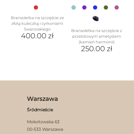
Bransoletka na szczęście ze
złotą kuleczką i cyrkoniami
Swarovskiego
Bransoletka na szczęście z
400.00
zł
przelotowym ametystem
(kamień harmonii)
250.00
zł
Ten
produkt
ma
wiele
wariantów.
Opcje
można
wybrać
Warszawa
na
stronie
Śródmieście
produktu
Mokotowska 63
00-533 Warszawa