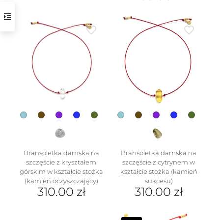
Ten
produkt
ma
wiele
wariantów.
Opcje
można
wybrać
na
w
stronie
produktu
Bransoletka damska na
Bransoletka damska na
szczęście z kryształem
szczęście z cytrynem w
górskim w kształcie stożka
kształcie stożka (kamień
(kamień oczyszczający)
sukcesu)
310.00
zł
310.00
zł
Ten
Ten
produkt
produkt