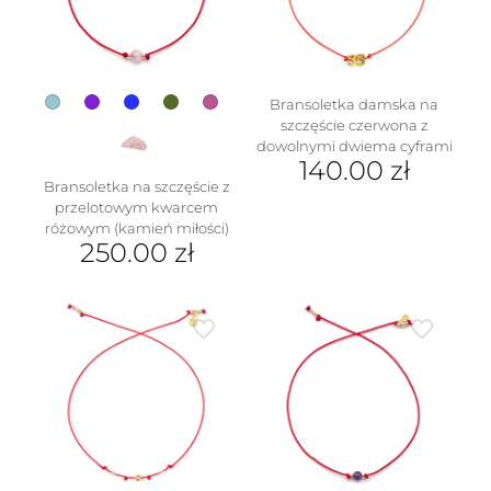
na
wybrać
stronie
na
produktu
stronie
produktu
Bransoletka damska na
szczęście czerwona z
dowolnymi dwiema cyframi
140.00
zł
Bransoletka na szczęście z
przelotowym kwarcem
różowym (kamień miłości)
250.00
zł
Ten
produkt
ma
wiele
wariantów.
Opcje
można
wybrać
na
stronie
produktu