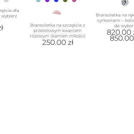
zęście dla
Bransoletka na ręk
– wybierz
cyrkoniami – kolo
r
Bransoletka na szczęście z
do wybor
zł
przelotowym kwarcem
820.00
różowym (kamień miłości)
850.0
250.00
zł
ukt
Ten
Ten
pro
e
produkt
ma
antów.
ma
wiel
e
wiele
war
na
wariantów.
Opc
ać
Opcje
moż
można
wyb
ie
wybrać
na
uktu
na
stro
stronie
pro
produktu