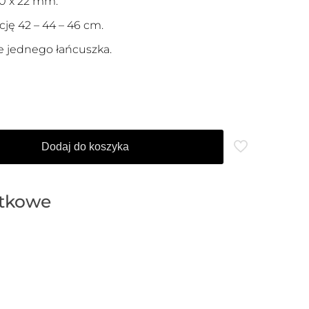
30 x 22 mm.
ję 42 – 44 – 46 cm.
 jednego łańcuszka.
Dodaj do koszyka
atkowe