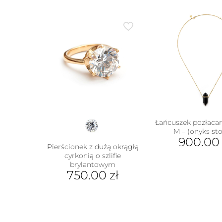
Łańcuszek pozłaca
M – (onyks st
900.0
Pierścionek z dużą okrągłą
Ten
cyrkonią o szlifie
brylantowym
prod
750.00
zł
ma
wiel
Ten
wari
produkt
Opcj
ma
moż
wiele