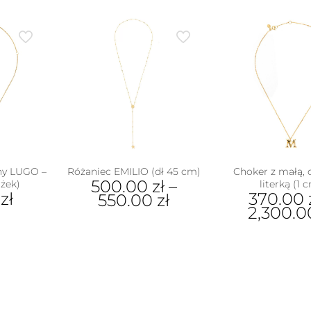
ny LUGO –
Różaniec EMILIO (dł 45 cm)
Choker z małą,
500.00
zł
–
ożek)
literką (1 
0
zł
370.00
550.00
zł
2,300.
Ten
ukt
Ten
produkt
pro
ma
e
ma
wiele
antów.
wiel
wariantów.
e
war
Opcje
na
Opc
można