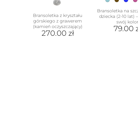
Bransoletka na szc
Bransoletka z kryształu
dziecka (2-10 lat) 
górskiego z grawerem
swój kolo
(kamień oczyszczający)
79.00
270.00
zł
Ten
prod
ma
wiel
wari
Opcj
moż
wybr
na
stron
prod