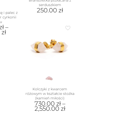
Bransoletka pozłacana z
serduszkiem
250.00
zł
ę i palec z
r cyrkonii
u
zł
–
0
zł
dukt
e
iantów.
je
na
rać
nie
Kolczyki z kwarcem
duktu
różowym w kształcie stożka
(kamień miłości)
730.00
zł
–
2,550.00
zł