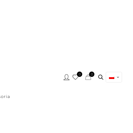
0
0
oria