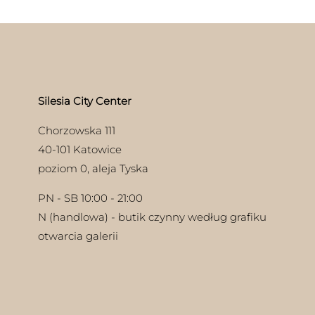
ać
moż
wybrać
wyb
na
ie
na
stronie
uktu
stro
produktu
pro
Silesia City Center
Chorzowska 111
40-101 Katowice
poziom 0, aleja Tyska
PN - SB 10:00 - 21:00
N (handlowa) - butik czynny według grafiku
otwarcia galerii