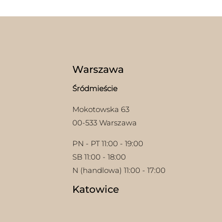
wybr
wariantów.
na
Opcje
stron
można
prod
wybrać
na
stronie
produktu
Warszawa
Śródmieście
Mokotowska 63
00-533 Warszawa
PN - PT 11:00 - 19:00
SB 11:00 - 18:00
N (handlowa) 11:00 - 17:00
Katowice
w