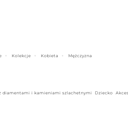
e
Kolekcje
Kobieta
Mężczyzna
 z diamentami i kamieniami szlachetnymi
Dziecko
Akces