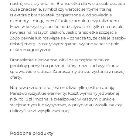
nastrój oraz siły witalne. Bransoletka dla wielu osób posiada
duże znaczenie, symbol czy wartość sentymentalną.
Niektóre z bransoletek, zaopatrzone w odpowiednie
elementy – mogą pełnić funkcję amuletu czy talizmanu.
Może w korzystny sposób oddziaływać nie tylko na nas, ale
również na naszych bliskich. Jeśli bransoletka szczęścia
ZoZo pęknie lub rozwiąże się – oznacza to, że całe jej zasoby
dobrej energii zostały wyczerpane i wylane w nasze pole
elektromagnetyczne.
Bransoletka z jedwabnej nitki na szczęście to także
genialny pomysł na prezent, który może zachwycić oraz
sprawić wiele radości. Zapraszamy do skorzystania z naszej
oferty.
Naprawa sznureczka jest możliwa tylko jeśli posiadają
Państwo wszystkie elementy. Koszt wymiany jedwabnej
nitki to 15 zł i można ją zrealizować w każdym punkcie
stacjonarnym lub wysyłkowo, w przypadku wysyłki należy
doliczyć koszt wysyłki zwrotnej.
Podobne produkty