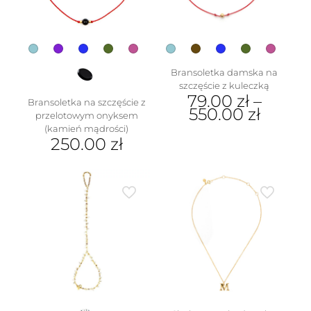
produktu
na
stronie
produktu
Bransoletka damska na
szczęście z kuleczką
79.00
zł
–
Bransoletka na szczęście z
550.00
zł
przelotowym onyksem
(kamień mądrości)
Ten
250.00
zł
produkt
ma
Ten
wiele
produkt
wariantów.
ma
Opcje
wiele
można
wariantów.
wybrać
Opcje
na
można
stronie
wybrać
produktu
na
stronie
produktu