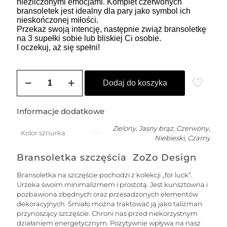
niezliczonymi emocjami. Komplet czerwonych
bransoletek jest idealny dla pary jako symbol ich
nieskończonej miłości.
Przekaż swoją intencję, następnie zwiąż bransoletkę
na 3 supełki sobie lub bliskiej Ci osobie.
I oczekuj, aż się spełni!
ilość
SOLE
Dodaj do koszyka
męska
bransoletka
na
Informacje dodatkowe
szczęście
na
Zielony, Jasny brąz, Czerwony,
Kolor sznurka
łańcuszku
Niebieski, Czarny
z
nitką
Bransoletka szczęścia ZoZo Design
jedwabną
z
Bransoletka na szczęście pochodzi z kolekcji „for luck”.
kuleczką
Urzeka swoim minimalizmem i prostotą. Jest kunsztowna i
-
pozbawiona zbędnych oraz przesadzonych elementów
złota
dekoracyjnych. Śmiało można traktować ją jako talizman
przynoszący szczęście. Chroni nas przed niekorzystnym
działaniem energetycznym. Pozytywnie wpływa na nasz