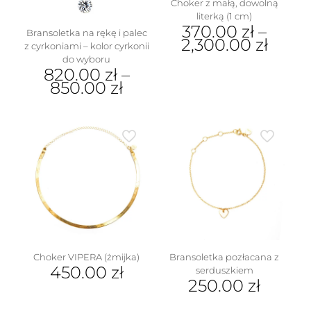
Choker z małą, dowolną
literką (1 cm)
370.00
zł
–
Bransoletka na rękę i palec
2,300.00
zł
z cyrkoniami – kolor cyrkonii
do wyboru
Ten
820.00
zł
–
produkt
850.00
zł
ma
wiele
Ten
wariantów.
produkt
Opcje
ma
można
wiele
wybrać
wariantów.
na
Opcje
stronie
można
produktu
wybrać
na
stronie
produktu
Choker VIPERA (żmijka)
Bransoletka pozłacana z
450.00
zł
serduszkiem
250.00
zł