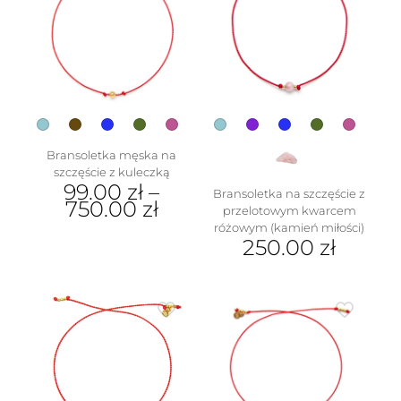
na
Opcje
stronie
można
produktu
wybrać
na
stronie
produktu
Bransoletka męska na
szczęście z kuleczką
99.00
zł
–
Bransoletka na szczęście z
750.00
zł
przelotowym kwarcem
różowym (kamień miłości)
Ten
250.00
zł
produkt
ma
Ten
wiele
produkt
wariantów.
ma
Opcje
wiele
można
wariantów.
wybrać
Opcje
na
można
stronie
wybrać