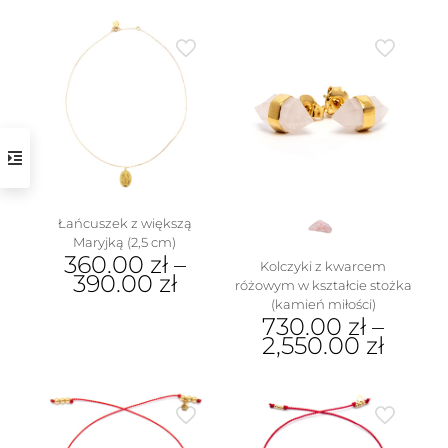
w
Łańcuszek z większą
Maryjką (2,5 cm)
360.00
zł
–
Kolczyki z kwarcem
390.00
zł
różowym w kształcie stożka
(kamień miłości)
Ten
730.00
zł
–
produkt
2,550.00
zł
ma
wiele
Ten
wariantów.
produkt
Opcje
ma
można
wiele
wybrać
wariantów.