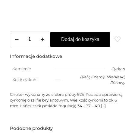
ilość
Choker
Dodaj do koszyka
srebrny
DIANA
(6
Informacje dodatkowe
mm)
Kamienie
Cyrkon
Biały
,
Czarny
,
Niebieski
,
Kolor cyrkonii
Różowy
Choker wykonany ze srebra próby 925. Posiada oprawioną
cyrkonię o szlifie brylantowym. Wielkość cyrkonii to ok 6
mm. Łańcuszek posiada regulację 34 – 37 – 40
[…]
Podobne produkty