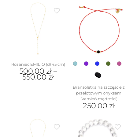
Różaniec EMILIO (dł 45 cm)
500.00
zł
–
550.00
zł
Ten
Bransoletka na szczęście z
produkt
przelotowym onyksem
ma
(kamień mądrości)
wiele
250.00
zł
wariantów.
Ten
Opcje
produkt
można
ma
wybrać
wiele
na
wariantów.
stronie