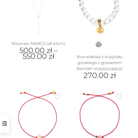
Opcje
produktu
można
wybrać
na
stronie
produktu
Różaniec MARCO (dł 45cm)
500.00
zł
–
550.00
zł
Bransoletka z kryształu
górskiego z grawerem
Ten
(kamień oczyszczający)
produkt
270.00
zł
ma
wiele
wariantów.
Opcje
można
wybrać
na
stronie
produktu