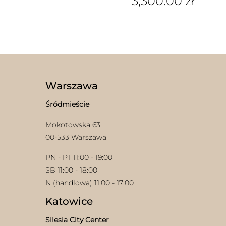
3,300.00
zł
Ten
produkt
ma
wiele
wariantów.
Opcje
można
wybrać
Warszawa
na
stronie
Śródmieście
produktu
Mokotowska 63
00-533 Warszawa
PN - PT 11:00 - 19:00
SB 11:00 - 18:00
N (handlowa) 11:00 - 17:00
Katowice
Silesia City Center