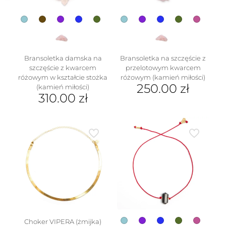
Bransoletka damska na
Bransoletka na szczęście z
szczęście z kwarcem
przelotowym kwarcem
różowym w kształcie stożka
różowym (kamień miłości)
250.00
zł
(kamień miłości)
310.00
zł
Ten
Ten
produkt
produkt
ma
ma
wiele
wiele
wariantów.
wariantów.
Opcje
Opcje
można
można
wybrać
wybrać
na
na
stronie
stronie
produktu
produktu
Choker VIPERA (żmijka)