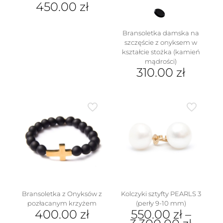
450.00
zł
Bransoletka damska na
szczęście z onyksem w
kształcie stożka (kamień
mądrości)
310.00
zł
Ten
w
produkt
ma
wiele
wariantów.
Opcje
można
wybrać
na
stronie
produktu
Bransoletka z Onyksów z
Kolczyki sztyfty PEARLS 3
pozłacanym krzyżem
(perły 9-10 mm)
400.00
zł
550.00
zł
–