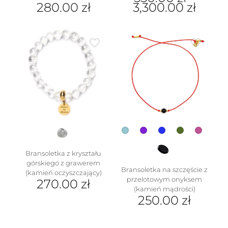
280.00
zł
3,300.00
zł
Ten
produkt
ma
wiele
wariantów.
Opcje
można
wybrać
w
na
stronie
produktu
Bransoletka z kryształu
górskiego z grawerem
Bransoletka na szczęście z
(kamień oczyszczający)
przelotowym onyksem
270.00
zł
(kamień mądrości)
250.00
zł
Ten
produkt