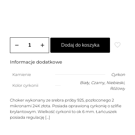
ilość
Choker
Dodaj do koszyka
pozłacany
DIANA
(6
Informacje dodatkowe
mm)
Kamienie
Cyrkon
Biały
,
Czarny
,
Niebieski
,
Kolor cyrkonii
Różowy
Choker wykonany ze srebra próby 925, pozłoconego 2
mikronami 24K złota. Posiada oprawioną cyrkonię o szlifie
brylantowym. Wielkość cyrkonii to ok 6 mm. Łańcuszek
posiada regulację
[…]