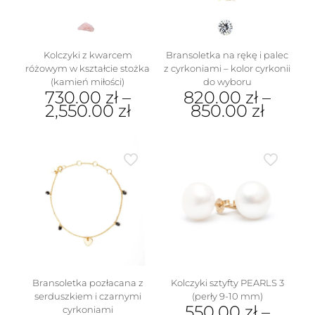
produktu
Kolczyki z kwarcem
Bransoletka na rękę i palec
różowym w kształcie stożka
z cyrkoniami – kolor cyrkonii
(kamień miłości)
do wyboru
730.00
zł
–
820.00
zł
–
2,550.00
zł
850.00
zł
Ten
Ten
produkt
produkt
ma
ma
wiele
wiele
wariantów.
wariantów.
Opcje
Opcje
można
można
wybrać
wybrać
na
na
stronie
stronie
produktu
produktu
Bransoletka pozłacana z
Kolczyki sztyfty PEARLS 3
serduszkiem i czarnymi
(perły 9-10 mm)
550.00
zł
–
cyrkoniami