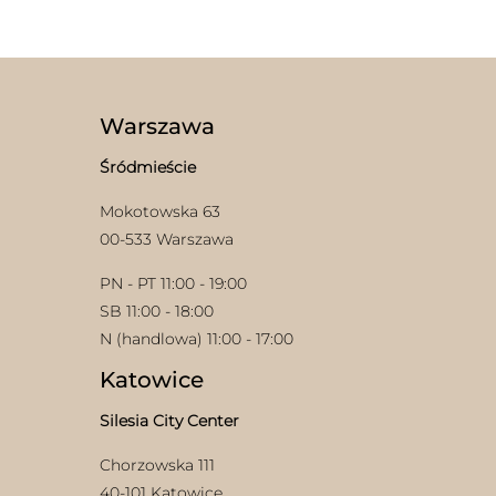
ma
wiele
wariantów.
Opcje
można
wybrać
Warszawa
na
stronie
Śródmieście
produktu
Mokotowska 63
00-533 Warszawa
PN - PT 11:00 - 19:00
SB 11:00 - 18:00
N (handlowa) 11:00 - 17:00
Katowice
Silesia City Center
Chorzowska 111
40-101 Katowice