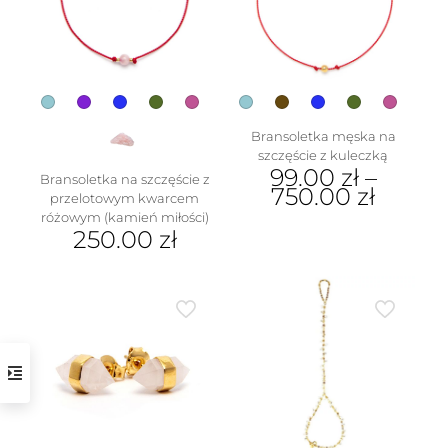
wybrać
na
stronie
produktu
Bransoletka męska na
szczęście z kuleczką
99.00
zł
–
Bransoletka na szczęście z
750.00
zł
przelotowym kwarcem
różowym (kamień miłości)
Ten
250.00
zł
produkt
ma
Ten
wiele
produkt
wariantów.
ma
Opcje
wiele
można
wariantów.
wybrać
Opcje
na
można
stronie
wybrać
produktu
na
stronie