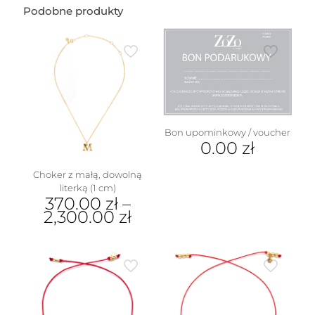
Podobne produkty
Bon upominkowy / voucher
0.00
zł
Choker z małą, dowolną
literką (1 cm)
370.00
zł
–
2,300.00
zł
Ten
produkt
ma
wiele
wariantów.
Opcje
można