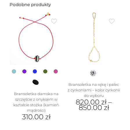
Podobne produkty
Bransoletka na rękę i palec
z cyrkoniami – kolor cyrkonii
Bransoletka damska na
do wyboru
szczęście z onyksem w
820.00
zł
–
kształcie stożka (kamień
850.00
zł
mądrości)
Ten
310.00
zł
produkt
Ten
ma
produkt