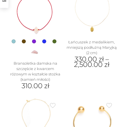
wybrać
wariantów.
na
Opcje
stronie
można
produktu
wybrać
na
stronie
produktu
Łańcuszek z medalikiem,
mniejszą podłużną Maryjką
(2 cm)
330.00
zł
–
2,500.00
zł
Bransoletka damska na
szczęście z kwarcem
Ten
różowym w kształcie stożka
produkt
(kamień miłości)
ma
310.00
zł
wiele
Ten
wariantów.
produkt
Opcje
ma
można
wiele
wybrać
wariantów.
na
Opcje
stronie
można
produktu