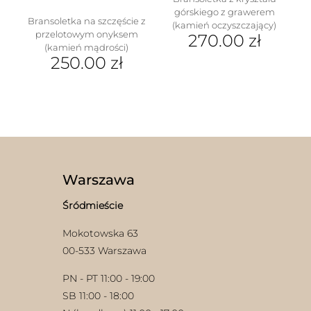
górskiego z grawerem
Bransoletka na szczęście z
(kamień oczyszczający)
przelotowym onyksem
270.00
zł
(kamień mądrości)
250.00
zł
Ten
produkt
ma
wiele
wariantów.
Opcje
można
wybrać
Warszawa
na
stronie
Śródmieście
produktu
Mokotowska 63
00-533 Warszawa
PN - PT 11:00 - 19:00
SB 11:00 - 18:00