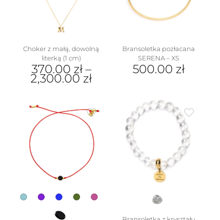
wybrać
na
stronie
produktu
Choker z małą, dowolną
Bransoletka pozłacana
literką (1 cm)
SERENA – XS
370.00
zł
–
500.00
zł
2,300.00
zł
w
Ten
produkt
ma
wiele
wariantów.
Opcje
można
wybrać
na
stronie
produktu
Bransoletka z kryształu