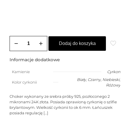
ilość
Choker
Dodaj do koszyka
pozłacany
DIANA
(6
Informacje dodatkowe
mm)
Kamienie
Cyrkon
Biały
,
Czarny
,
Niebieski
,
Kolor cyrkonii
Różowy
Choker wykonany ze srebra próby 925, pozłoconego 2
mikronami 24K złota. Posiada oprawioną cyrkonię o szlifie
brylantowym. Wielkość cyrkonii to ok 6 mm. Łańcuszek
posiada regulację
[…]