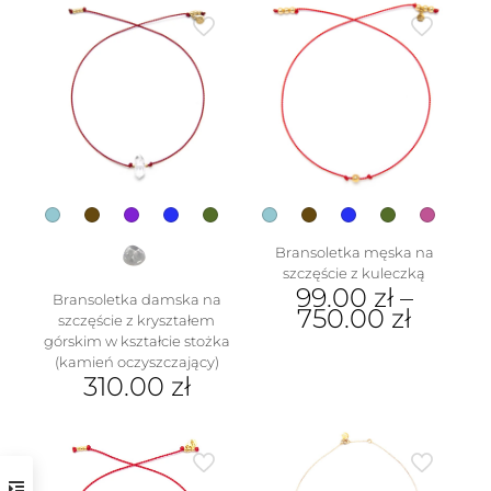
wiele
ma
wariantów.
wiele
Opcje
wariantów.
można
Opcje
wybrać
można
na
wybrać
stronie
na
produktu
stronie
produktu
Bransoletka męska na
szczęście z kuleczką
99.00
zł
–
Bransoletka damska na
750.00
zł
szczęście z kryształem
górskim w kształcie stożka
Ten
(kamień oczyszczający)
produkt
310.00
zł
ma
wiele
Ten
wariantów.
produkt
Opcje
ma
można
wiele