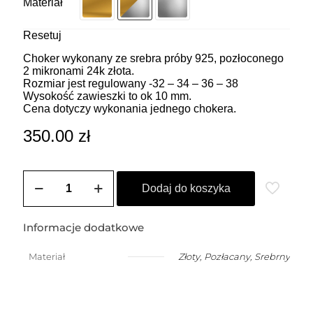
Materiał
Resetuj
Choker wykonany ze srebra próby 925, pozłoconego
2 mikronami 24k złota.
Rozmiar jest regulowany -32 – 34 – 36 – 38
Wysokość zawieszki to ok 10 mm.
Cena dotyczy wykonania jednego chokera.
350.00
zł
ilość
ZOZO
Dodaj do koszyka
CHARMS
-
Choker
Informacje dodatkowe
z
przywieszką
Materiał
Złoty
,
Pozłacany
,
Srebrny
w
kształcie
mniejszego
klucza