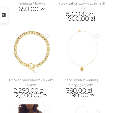
mniejszą Maryjką
kulek zakończny krzyżem dł
650.00
zł
55 cm
800.00
zł
–
900.00
zł
Ten
produkt
ma
wiele
wariantów.
Opcje
można
wybrać
na
stronie
produktu
Choker pancerka z kółkiem
Łańcuszek z większą
40cm
Maryjką (2,5 cm)
2,250.00
zł
–
360.00
zł
–
2,400.00
zł
390.00
zł
Ten
Ten
produkt
produkt
ma
ma