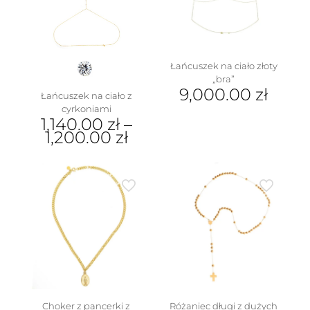
wybrać
na
stronie
produktu
Łańcuszek na ciało złoty
„bra”
9,000.00
zł
Łańcuszek na ciało z
cyrkoniami
1,140.00
zł
–
1,200.00
zł
Ten
produkt
ma
wiele
wariantów.
Opcje
można
wybrać
na
stronie
produktu
Choker z pancerki z
Różaniec długi z dużych