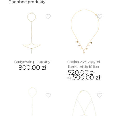
wzór2
Podobne produkty
(1
cm)
Bodychain pozłacany
Choker z wiszącymi
800.00
zł
literkami do 10 liter
520.00
zł
–
4,500.00
zł
Ten
produkt
ma
wiele
wariantów.
Opcje
można