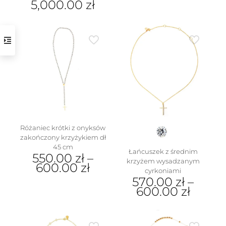
5,000.00
zł
Ten
produkt
ma
wiele
wariantów.
Opcje
można
wybrać
na
stronie
produktu
Różaniec krótki z onyksów
zakończony krzyżykiem dł
45 cm
Łańcuszek z średnim
550.00
zł
–
krzyżem wysadzanym
600.00
zł
cyrkoniami
570.00
zł
–
Ten
600.00
zł
produkt
ma
Ten
wiele
produkt
wariantów.
ma