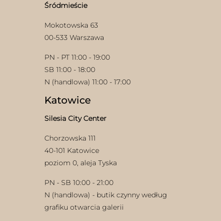
stronie
Śródmieście
produktu
Mokotowska 63
00-533 Warszawa
PN - PT 11:00 - 19:00
SB 11:00 - 18:00
N (handlowa) 11:00 - 17:00
w
Katowice
Silesia City Center
Chorzowska 111
40-101 Katowice
poziom 0, aleja Tyska
PN - SB 10:00 - 21:00
N (handlowa) - butik czynny według
grafiku otwarcia galerii