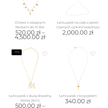
na
wybrać
stronie
na
produktu
stronie
produktu
Choker z wiszącymi
Łańcuszek na ciało z pereł i
literkami do 10 liter
czarnych cyrkonii wokół szyi
520.00
zł
–
2,000.00
zł
4,500.00
zł
Ten
produkt
ma
-17%
wiele
wariantów.
Opcje
można
wybrać
na
stronie
produktu
Łańcuszek z dużą dowolną
Łańcuszek z krzyżykiem
340.00
zł
literką (3cm)
500.00
zł
–