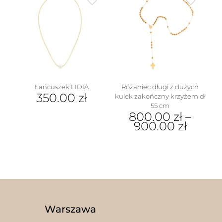
Opcje
wiele
można
wariantów.
wybrać
Opcje
na
można
stronie
wybrać
produktu
na
stronie
produktu
Łańcuszek LIDIA
Różaniec długi z dużych
350.00
zł
kulek zakończny krzyżem dł
55 cm
800.00
zł
–
900.00
zł
Ten
produkt
ma
wiele
wariantów.
Opcje
można
wybrać
Warszawa
na