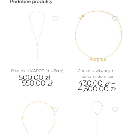
Podobne produkty
(1
cm)
Różaniec MARCO (dł 45cm)
Choker z wiszącymi
500.00
zł
–
literkami do 5 liter
550.00
zł
430.00
zł
–
4,500.00
zł
Ten
produkt
Ten
ma
produkt
wiele
ma
wariantów.
wiele
Opcje
wariantów.
można
Opcje
wybrać
można