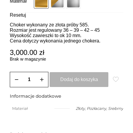
Materiał
Resetuj
Choker wykonany ze złota próby 585.
Rozmiar jest regulowany 36 – 39 – 42 – 45
Wysokość zawieszki to ok 10 mm.
Cena dotyczy wykonania jednego chokera.
3,000.00
zł
Brak w magazynie
ilość
ZOZO
Dodaj do koszyka
CHARMS
-
Choker
Informacje dodatkowe
z
przywieszką
Materiał
Złoty
,
Pozłacany
,
Srebrny
w
kształcie
mniejszego
klucza
wzór2