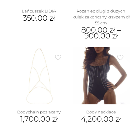
produktu
Łańcuszek LIDIA
Różaniec długi z dużych
350.00
zł
kulek zakończny krzyżem dł
55 cm
800.00
zł
–
900.00
zł
Ten
produkt
ma
wiele
wariantów.
Opcje
można
wybrać
na
stronie
produktu
Bodychain pozłacany
Body necklace
1,700.00
zł
4,200.00
zł