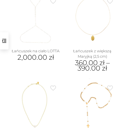
wiele
wariantów.
Opcje
można
wybrać
na
stronie
produktu
Łańcuszek na ciało LOTTA
Łańcuszek z większą
2,000.00
zł
Maryjką (2,5 cm)
360.00
zł
–
390.00
zł
Ten
produkt
ma
wiele
wariantów.
Opcje
można
wybrać
na
stronie