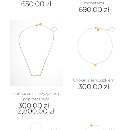
650.00
zł
monetami
690.00
zł
Choker z serduszkiem
300.00
zł
Łańcuszek z krzyżykiem
poprzecznym
300.00
zł
–
2,800.00
zł
Ten
produkt
ma