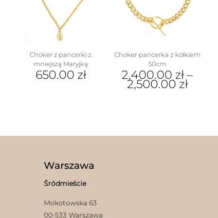
można
wybrać
na
stronie
produktu
Choker z pancerki z
Choker pancerka z kółkiem
mniejszą Maryjką
50cm
650.00
zł
2,400.00
zł
–
2,500.00
zł
Ten
produkt
ma
wiele
wariantów.
Opcje
można
wybrać
Warszawa
na
stronie
Śródmieście
produktu
Mokotowska 63
00-533 Warszawa