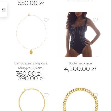
550.00
zł
Ten
produkt
ma
wiele
wariantów.
Opcje
można
wybrać
na
stronie
produktu
Łańcuszek z większą
Body necklace
4,200.00
zł
Maryjką (2,5 cm)
360.00
zł
–
390.00
zł
Ten
produkt
ma
wiele
wariantów.
Opcje