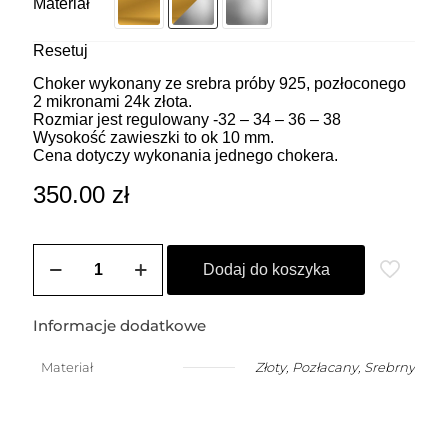
Materiał
Resetuj
Choker wykonany ze srebra próby 925, pozłoconego
2 mikronami 24k złota.
Rozmiar jest regulowany -32 – 34 – 36 – 38
Wysokość zawieszki to ok 10 mm.
Cena dotyczy wykonania jednego chokera.
350.00
zł
ilość
ZOZO
Dodaj do koszyka
CHARMS
-
Choker
Informacje dodatkowe
z
przywieszką
Materiał
Złoty
,
Pozłacany
,
Srebrny
w
kształcie
mniejszego
klucza