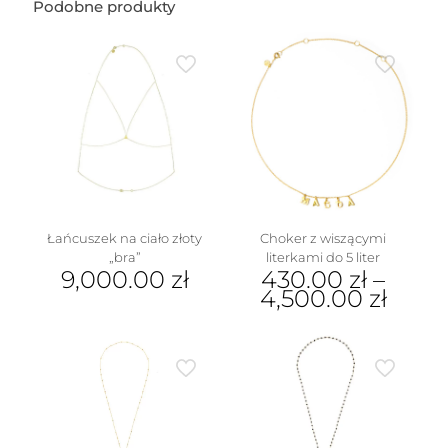
wzór2
Podobne produkty
(1
cm)
Łańcuszek na ciało złoty
Choker z wiszącymi
„bra”
literkami do 5 liter
9,000.00
zł
430.00
zł
–
4,500.00
zł
Ten
produkt
ma
wiele
wariantów.
Opcje
można