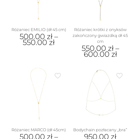
wybrać
na
stronie
produktu
Różaniec EMILIO (dł 45 cm)
Różaniec krótki z onyksów
500.00
zł
–
zakończony gwiazdką dł 45
550.00
zł
cm
550.00
zł
–
Ten
600.00
zł
produkt
ma
Ten
wiele
produkt
wariantów.
ma
Opcje
wiele
można
wariantów.
wybrać
Opcje
na
można
stronie
wybrać
produktu
na
stronie
produktu
Różaniec MARCO (dł 45cm)
Bodychain pozłacany „bra”
500.00
zł
–
950.00
zł