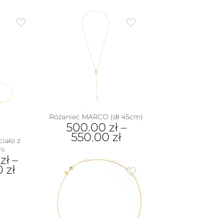
Różaniec MARCO (dł 45cm)
500.00
zł
–
550.00
zł
iało z
mi
Ten
0
zł
–
produkt
00
zł
ma
wiele
wariantów.
dukt
Opcje
można
e
wybrać