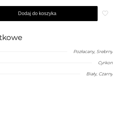
Dodaj do koszyka
atkowe
Pozłacany
,
Srebrny
Cyrkon
Biały
,
Czarny