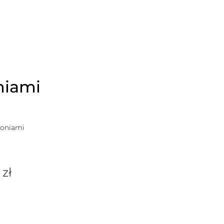
niami
koniami
0
zł