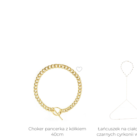
moż
wybr
na
stron
prod
Choker pancerka z kółkiem
Łańcuszek na ciało 
40cm
czarnych cyrkonii 