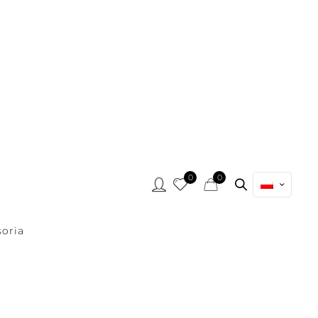
0
0
oria