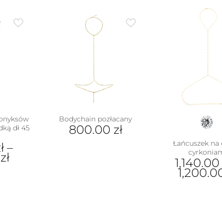
 onyksów
Bodychain pozłacany
800.00
zł
ką dł 45
Łańcuszek na c
ł
–
cyrkonia
0
zł
1,140.0
1,200.
ukt
Ten
pro
e
ma
antów.
wiel
e