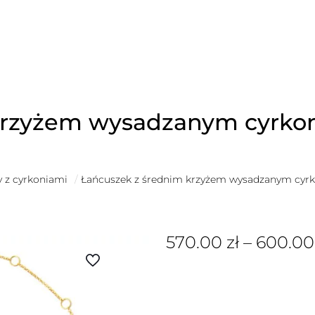
krzyżem wysadzanym cyrko
y z cyrkoniami
/
Łańcuszek z średnim krzyżem wysadzanym cyr
570.00
zł
–
600.0