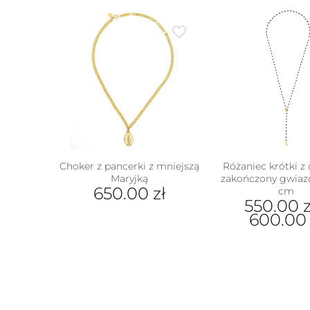
Choker z pancerki z mniejszą
Różaniec krótki z
Maryjką
zakończony gwiazd
650.00
zł
cm
550.00
z
600.0
Ten
prod
ma
wiel
wari
Opcj