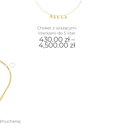
iantów.
na
je
stronie
na
produktu
rać
Choker z wiszącymi
nie
literkami do 5 liter
duktu
430.00
zł
–
4,500.00
zł
Ten
produkt
ma
wiele
wariantów.
Opcje
można
wybrać
na
stronie
produktu
 dmuchanej
i