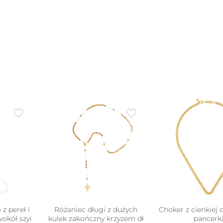
war
na
Opc
ać
moż
wyb
ie
na
uktu
stro
pro
z pereł i
Różaniec długi z dużych
Choker z cienkiej
wokół szyi
kulek zakończny krzyżem dł
pancerk