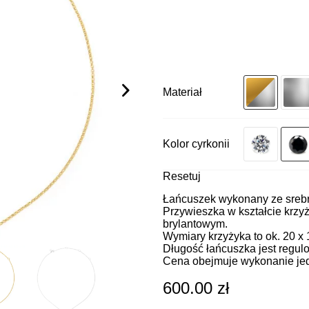
Materiał
Kolor cyrkonii
Resetuj
Łańcuszek wykonany ze srebra
Przywieszka w kształcie krzyż
brylantowym.
Wymiary krzyżyka to ok. 20 x
Długość łańcuszka jest regul
Cena obejmuje wykonanie je
600.00
zł