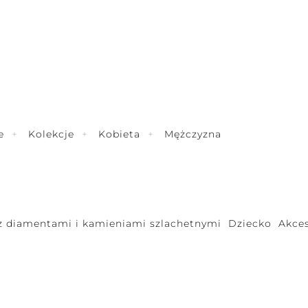
e
Kolekcje
Kobieta
Mężczyzna
 z diamentami i kamieniami szlachetnymi
Dziecko
Akces