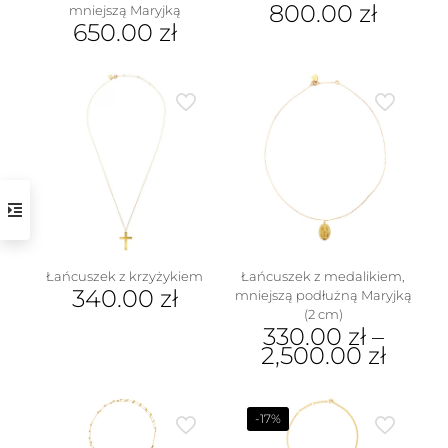
800.00
zł
mniejszą Maryjką
650.00
zł
Łańcuszek z krzyżykiem
Łańcuszek z medalikiem,
340.00
zł
mniejszą podłużną Maryjką
(2 cm)
330.00
zł
–
2,500.00
zł
Ten
produkt
ma
-17%
wiele