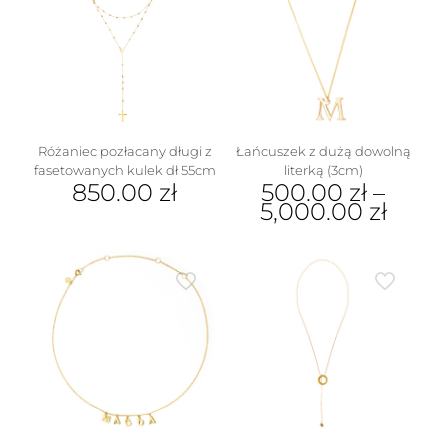
wariantów.
Opcje
można
wybrać
na
stronie
produktu
Różaniec pozłacany długi z
Łańcuszek z dużą dowolną
fasetowanych kulek dł 55cm
literką (3cm)
850.00
zł
500.00
zł
–
5,000.00
zł
Ten
produkt
ma
wiele
wariantów.
Opcje
można
wybrać
na
stronie
produktu