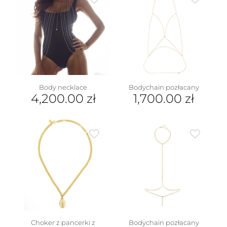
Body necklace
Bodychain pozłacany
4,200.00
zł
1,700.00
zł
Choker z pancerki z
Bodychain pozłacany