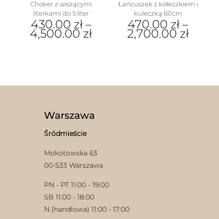
Choker z wiszącymi
Łańcuszek z kółeczkiem i
literkami do 5 liter
kuleczką 60cm
430.00
zł
–
470.00
zł
–
4,500.00
zł
2,700.00
zł
Ten
Ten
produkt
produkt
ma
ma
wiele
wiele
wariantów.
wariantów.
w
Opcje
Opcje
można
można
wybrać
wybrać
Warszawa
na
na
stronie
stronie
Śródmieście
produktu
produktu
Mokotowska 63
00-533 Warszawa
PN - PT 11:00 - 19:00
SB 11:00 - 18:00
N (handlowa) 11:00 - 17:00