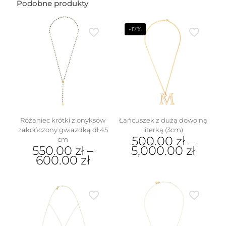
wzór1
Podobne produkty
(1
cm)
-17%
Różaniec krótki z onyksów
Łańcuszek z dużą dowolną
zakończony gwiazdką dł 45
literką (3cm)
500.00
zł
–
cm
550.00
zł
–
5,000.00
zł
600.00
zł
Ten
Ten
produkt
produkt
ma
ma
wiele
wiele
wariantów.
wariantów.
Opcje
Opcje
można