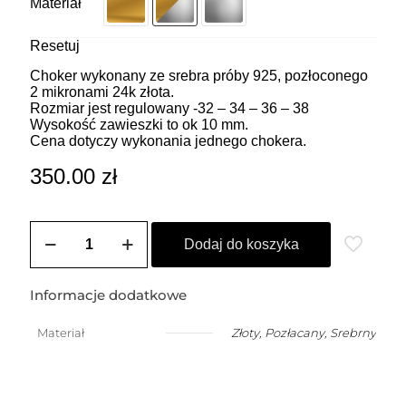
Materiał
Resetuj
Choker wykonany ze srebra próby 925, pozłoconego
2 mikronami 24k złota.
Rozmiar jest regulowany -32 – 34 – 36 – 38
Wysokość zawieszki to ok 10 mm.
Cena dotyczy wykonania jednego chokera.
350.00
zł
ilość
ZOZO
Dodaj do koszyka
CHARMS
-
Choker
Informacje dodatkowe
z
przywieszką
Materiał
Złoty
,
Pozłacany
,
Srebrny
w
kształcie
mniejszego
klucza