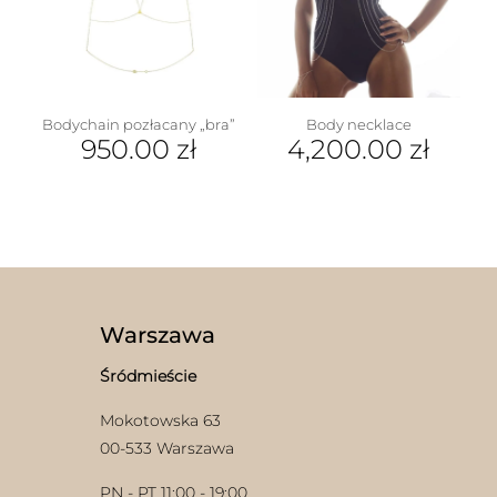
można
wybrać
na
stronie
produktu
Bodychain pozłacany „bra”
Body necklace
950.00
zł
4,200.00
zł
Warszawa
Śródmieście
Mokotowska 63
00-533 Warszawa
PN - PT 11:00 - 19:00