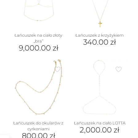
można
wybrać
wybrać
na
na
stronie
stronie
produktu
produktu
Łańcuszek na ciało złoty
Łańcuszek z krzyżykiem
340.00
zł
„bra”
9,000.00
zł
Łańcuszek do okularów z
Łańcuszek na ciało LOTTA
2,000.00
zł
cyrkoniami
800.00
zł