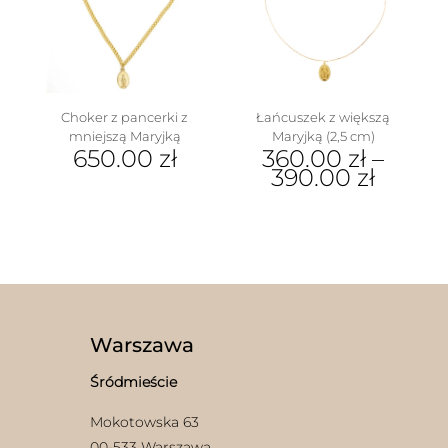
można
wybrać
na
stronie
produktu
Choker z pancerki z
Łańcuszek z większą
mniejszą Maryjką
Maryjką (2,5 cm)
650.00
zł
360.00
zł
–
390.00
zł
Ten
produkt
ma
wiele
wariantów.
Opcje
można
wybrać
Warszawa
na
stronie
Śródmieście
produktu
Mokotowska 63
00-533 Warszawa