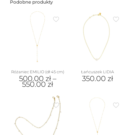
wzór1
Podobne produkty
(1
cm)
Różaniec EMILIO (dł 45 cm)
Łańcuszek LIDIA
500.00
zł
–
350.00
zł
550.00
zł
Ten
produkt
ma
wiele
wariantów.
Opcje
można
wybrać