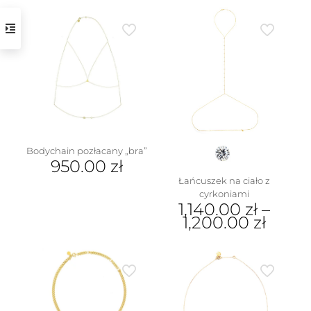
produkt
ma
wiele
wariantów.
Opcje
można
wybrać
na
stronie
produktu
Bodychain pozłacany „bra”
950.00
zł
Łańcuszek na ciało z
cyrkoniami
1,140.00
zł
–
1,200.00
zł
Ten
produkt
ma
wiele
wariantów.
Opcje