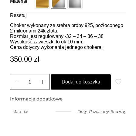
Materiał
Resetuj
Choker wykonany ze srebra próby 925, pozłoconego
2 mikronami 24k złota.
Rozmiar jest regulowany -32 – 34 – 36 – 38
Wysokość zawieszki to ok 10 mm.
Cena dotyczy wykonania jednego chokera.
350.00
zł
ilość
ZOZO
Dodaj do koszyka
CHARMS
-
Choker
Informacje dodatkowe
z
przywieszką
Materiał
Złoty
,
Pozłacany
,
Srebrny
w
kształcie
mniejszego
klucza