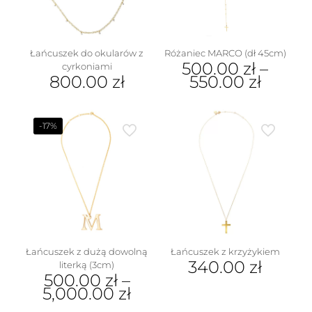
na
stronie
produktu
Łańcuszek do okularów z
Różaniec MARCO (dł 45cm)
500.00
zł
–
cyrkoniami
800.00
zł
550.00
zł
Ten
produkt
ma
-17%
wiele
wariantów.
Opcje
można
wybrać
na
stronie
produktu
Łańcuszek z dużą dowolną
Łańcuszek z krzyżykiem
340.00
zł
literką (3cm)
500.00
zł
–
5,000.00
zł
Ten