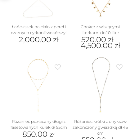
na
stronie
produktu
Łańcuszek na ciało z pereł i
Choker z wiszącymi
czarnych cyrkonii wokół szyi
literkami do 10 liter
2,000.00
zł
520.00
zł
–
4,500.00
zł
Ten
produkt
ma
wiele
wariantów.
Opcje
można
wybrać
na
stronie
produktu
Różaniec pozłacany długi z
Różaniec krótki z onyksów
fasetowanych kulek dł 55cm
zakończony gwiazdką dł 45
850.00
zł
cm