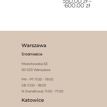
550.00
zł
–
600.00
zł
Ten
produkt
ma
wiele
wariantów.
Opcje
można
wybrać
Warszawa
na
stronie
Śródmieście
produktu
Mokotowska 63
00-533 Warszawa
PN - PT 11:00 - 19:00
SB 11:00 - 18:00
N (handlowa) 11:00 - 17:00
Katowice