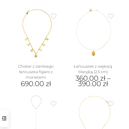
Ten
produkt
ma
wiele
wariantów.
Opcje
można
wybrać
na
stronie
produktu
Choker z cienkiego
Łańcuszek z większą
łańcuszka figaro z
Maryjką (2,5 cm)
360.00
zł
–
monetami
690.00
zł
390.00
zł
Ten
produkt
ma
wiele
wariantów.
Opcje
można
wybrać