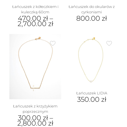
Łańcuszek z kółeczkiem i
Łańcuszek do okularów z
kuleczką 60cm
cyrkoniami
470.00
zł
–
800.00
zł
2,700.00
zł
Ten
produkt
ma
wiele
wariantów.
Opcje
można
wybrać
na
stronie
produktu
Łańcuszek LIDIA
350.00
zł
Łańcuszek z krzyżykiem
poprzecznym
300.00
zł
–
2,800.00
zł