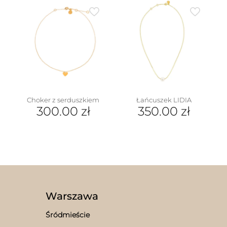
ma
wiele
wariantów.
Opcje
można
wybrać
na
stronie
produktu
Choker z serduszkiem
Łańcuszek LIDIA
300.00
zł
350.00
zł
Warszawa
Śródmieście