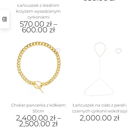
Łańcuszek z średnim
krzyżem wysadzanym
cyrkoniami
570.00
zł
–
600.00
zł
Ten
produkt
ma
wiele
wariantów.
Opcje
można
wybrać
na
stronie
produktu
Choker pancerka z kółkiem
Łańcuszek na ciało z pereł i
50cm
czarnych cyrkonii wokół szyi
2,400.00
zł
–
2,000.00
zł
2,500.00
zł
Ten
produkt