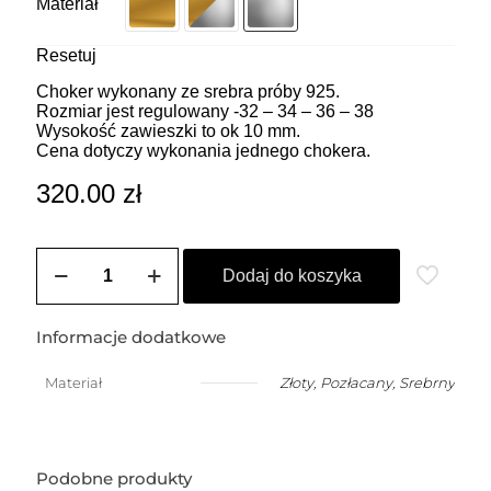
Materiał
Resetuj
Choker wykonany ze srebra próby 925.
Rozmiar jest regulowany -32 – 34 – 36 – 38
Wysokość zawieszki to ok 10 mm.
Cena dotyczy wykonania jednego chokera.
320.00
zł
ilość
ZOZO
Dodaj do koszyka
CHARMS
-
Choker
Informacje dodatkowe
z
przywieszką
Materiał
Złoty
,
Pozłacany
,
Srebrny
w
kształcie
mniejszego
klucza
wzór1
Podobne produkty