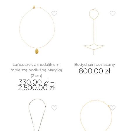
(1
cm)
Łańcuszek z medalikiem,
Bodychain pozłacany
800.00
zł
mniejszą podłużną Maryjką
(2 cm)
330.00
zł
–
2,500.00
zł
Ten
produkt
ma
wiele
wariantów.
Opcje
można