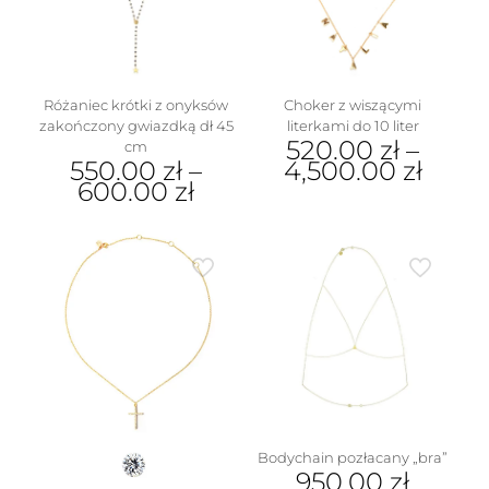
wybrać
na
stronie
produktu
Różaniec krótki z onyksów
Choker z wiszącymi
zakończony gwiazdką dł 45
literkami do 10 liter
520.00
zł
–
cm
550.00
zł
–
4,500.00
zł
600.00
zł
Ten
Ten
produkt
produkt
ma
ma
wiele
wiele
wariantów.
wariantów.
Opcje
Opcje
można
można
wybrać
wybrać
na
na
stronie
stronie
produktu
produktu
Bodychain pozłacany „bra”
950.00
zł