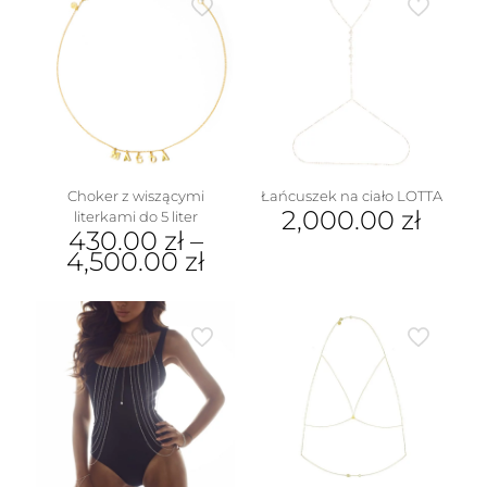
Choker z wiszącymi
Łańcuszek na ciało LOTTA
2,000.00
zł
literkami do 5 liter
430.00
zł
–
4,500.00
zł
Ten
produkt
ma
wiele
wariantów.
Opcje
można
wybrać
na
stronie