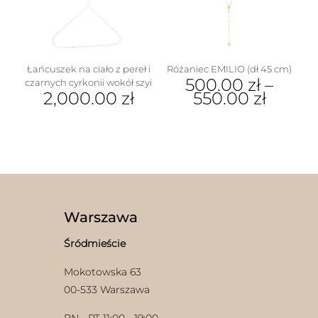
wybrać
na
stronie
produktu
Łańcuszek na ciało z pereł i
Różaniec EMILIO (dł 45 cm)
500.00
zł
–
czarnych cyrkonii wokół szyi
2,000.00
zł
550.00
zł
Ten
produkt
ma
wiele
wariantów.
Opcje
można
wybrać
Warszawa
na
stronie
Śródmieście
produktu
Mokotowska 63
00-533 Warszawa