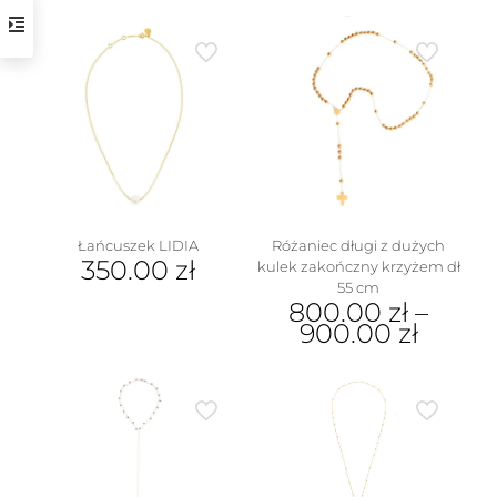
Ten
produkt
ma
wiele
wariantów.
Opcje
można
wybrać
na
stronie
produktu
Łańcuszek LIDIA
Różaniec długi z dużych
350.00
zł
kulek zakończny krzyżem dł
55 cm
800.00
zł
–
900.00
zł
Ten
produkt
ma
wiele
wariantów.
Opcje
można