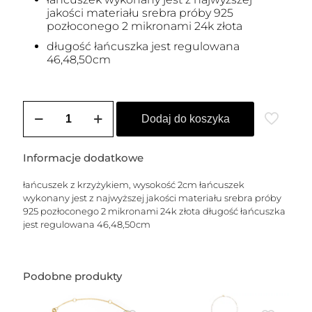
jakości materiału srebra próby 925
pozłoconego 2 mikronami 24k złota
długość łańcuszka jest regulowana
46,48,50cm
ilość
Łańcuszek
Dodaj do koszyka
z
krzyżykiem
Informacje dodatkowe
łańcuszek z krzyżykiem, wysokość 2cm łańcuszek
wykonany jest z najwyższej jakości materiału srebra próby
925 pozłoconego 2 mikronami 24k złota długość łańcuszka
jest regulowana 46,48,50cm
Podobne produkty