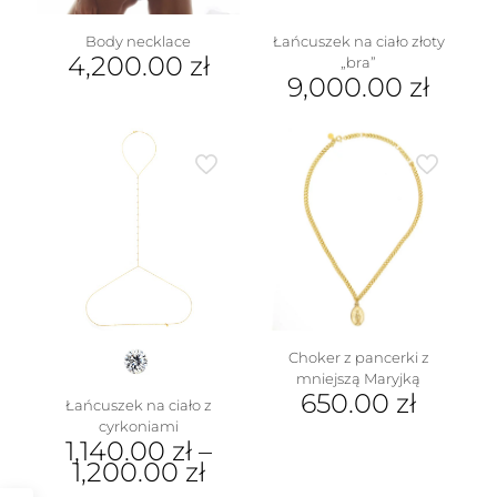
produktu
Body necklace
Łańcuszek na ciało złoty
4,200.00
zł
„bra”
9,000.00
zł
Choker z pancerki z
mniejszą Maryjką
650.00
zł
Łańcuszek na ciało z
cyrkoniami
1,140.00
zł
–
1,200.00
zł