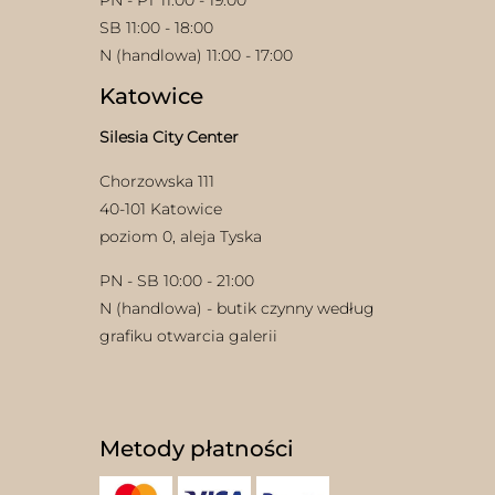
PN - PT 11:00 - 19:00
SB 11:00 - 18:00
N (handlowa) 11:00 - 17:00
Katowice
Silesia City Center
Chorzowska 111
w
40-101 Katowice
poziom 0, aleja Tyska
PN - SB 10:00 - 21:00
N (handlowa) - butik czynny według
grafiku otwarcia galerii
Metody płatności