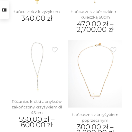
produktu
Łańcuszek z krzyżykiem
Łańcuszek z kółeczkiem i
340.00
zł
kuleczką 60cm
470.00
zł
–
2,700.00
zł
Ten
produkt
ma
wiele
wariantów.
Opcje
można
wybrać
na
stronie
produktu
Różaniec krótki z onyksów
zakończony krzyżykiem dł
45 cm
Łańcuszek z krzyżykiem
550.00
zł
–
poprzecznym
600.00
zł
300.00
zł
–
Ten