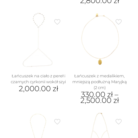
2,800.00
zł
produkt
Ten
ma
produkt
wiele
ma
wariantów.
wiele
Opcje
wariantów.
można
Opcje
wybrać
można
na
wybrać
stronie
w
na
produktu
stronie
produktu
Łańcuszek na ciało z pereł i
Łańcuszek z medalikiem,
czarnych cyrkonii wokół szyi
mniejszą podłużną Maryjką
2,000.00
zł
(2 cm)
330.00
zł
–
2,500.00
zł
Ten
produkt
ma
wiele
wariantów.
Opcje