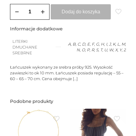
ilość
Łańcuszek
Dodaj do koszyka
srebrny
ENZO
Informacje dodatkowe
LITERKI
A, B, C, D, E, F, G, H, I, J, K, L, M,
DMUCHANE
N, O, P, R, S, T, U, W, X, Y, Z
SREBRNE
Łańcuszek wykonany ze srebra próby 925. Wysokość
zawieszki to ok 10 mm. Łańcuszek posiada regulację – 55 –
60 – 65 – 70 cm. Cena obejmuje
[…]
Podobne produkty