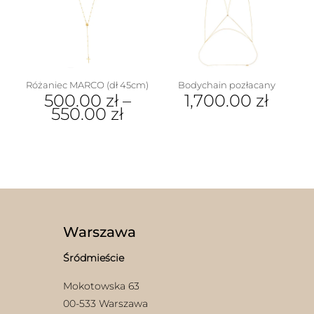
można
wybrać
na
stronie
produktu
Różaniec MARCO (dł 45cm)
Bodychain pozłacany
500.00
zł
–
1,700.00
zł
550.00
zł
Ten
produkt
ma
wiele
wariantów.
Opcje
można
wybrać
Warszawa
na
stronie
Śródmieście
produktu
Mokotowska 63
00-533 Warszawa