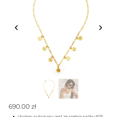
690.00
zł
choker wykonany jest ze srebra próby 925