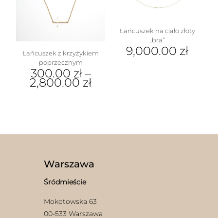
Łańcuszek na ciało złoty
„bra”
9,000.00
zł
Łańcuszek z krzyżykiem
poprzecznym
300.00
zł
–
2,800.00
zł
Ten
produkt
ma
wiele
wariantów.
Opcje
można
wybrać
Warszawa
na
stronie
Śródmieście
produktu
Mokotowska 63
00-533 Warszawa