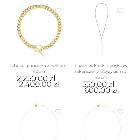
Choker pancerka z kółkiem
Różaniec krótki z onyksów
40cm
zakończony krzyżykiem dł
2,250.00
zł
–
45 cm
2,400.00
zł
550.00
zł
–
600.00
zł
Ten
produkt
Ten
ma
produkt
wiele
ma
wariantów.
wiele
Opcje
wariantów.
można
Opcje
wybrać
można
na
wybrać