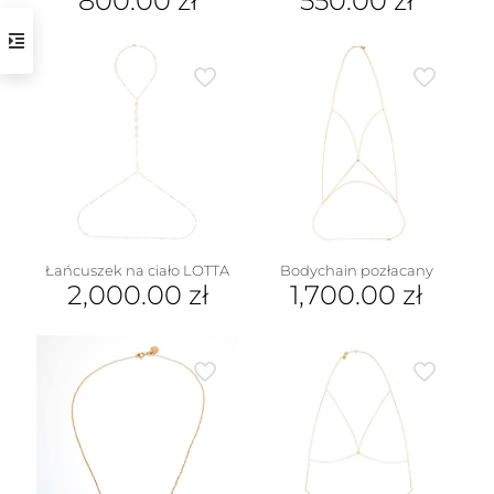
800.00
zł
550.00
zł
Ten
produkt
ma
wiele
wariantów.
Opcje
można
wybrać
na
stronie
produktu
Łańcuszek na ciało LOTTA
Bodychain pozłacany
2,000.00
zł
1,700.00
zł