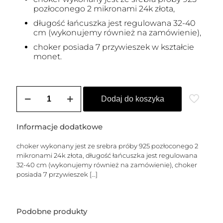
pozłoconego 2 mikronami 24k złota,
długość łańcuszka jest regulowana 32-40
cm (wykonujemy również na zamówienie),
choker posiada 7 przywieszek w kształcie
monet.
ilość
Choker
Dodaj do koszyka
z
cienkiego
łańcuszka
Informacje dodatkowe
figaro
z
choker wykonany jest ze srebra próby 925 pozłoconego 2
monetami
mikronami 24k złota, długość łańcuszka jest regulowana
32-40 cm (wykonujemy również na zamówienie), choker
posiada 7 przywieszek
[…]
Podobne produkty