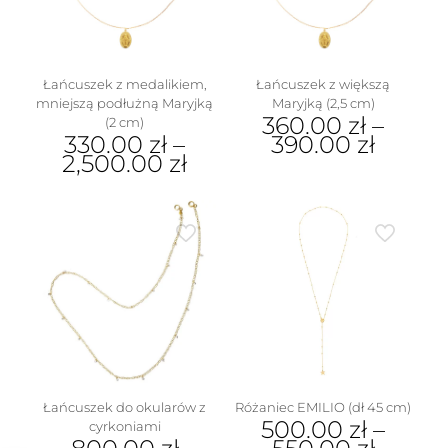
stronie
na
produktu
stronie
produktu
Łańcuszek z medalikiem,
Łańcuszek z większą
mniejszą podłużną Maryjką
Maryjką (2,5 cm)
360.00
zł
–
(2 cm)
330.00
zł
–
390.00
zł
2,500.00
zł
Ten
Ten
produkt
produkt
ma
ma
wiele
wiele
wariantów.
wariantów.
Opcje
Opcje
można
można
wybrać
wybrać
na
na
stronie
stronie
produktu
produktu
Łańcuszek do okularów z
Różaniec EMILIO (dł 45 cm)
500.00
zł
–
cyrkoniami