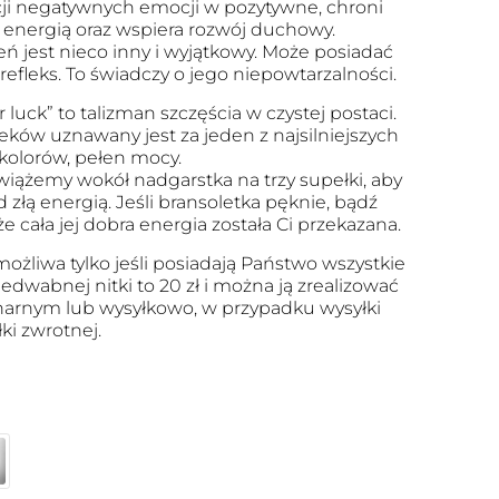
i negatywnych emocji w pozytywne, chroni
energią oraz wspiera rozwój duchowy.
eń jest nieco inny i wyjątkowy. Może posiadać
 refleks. To świadczy o jego niepowtarzalności.
r luck” to talizman szczęścia w czystej postaci.
eków uznawany jest za jeden z najsilniejszych
kolorów, pełen mocy.
 wiążemy wokół nadgarstka na trzy supełki, aby
 złą energią. Jeśli bransoletka pęknie, bądź
że cała jej dobra energia została Ci przekazana.
ożliwa tylko jeśli posiadają Państwo wszystkie
edwabnej nitki to 20 zł i można ją zrealizować
arnym lub wysyłkowo, w przypadku wysyłki
ki zwrotnej.