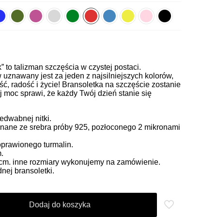
k” to talizman szczęścia w czystej postaci.
uznawany jest za jeden z najsilniejszych kolorów,
ć, radość i życie! Bransoletka na szczęście zostanie
j moc sprawi, że każdy Twój dzień stanie się
jedwabnej nitki.
ane ze srebra próby 925, pozłoconego 2 mikronami
prawionego turmalin.
.
5 cm. inne rozmiary wykonujemy na zamówienie.
ej bransoletki.
Dodaj do koszyka