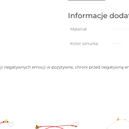
szczęście
z
przelotowym
Informacje dod
turmalinem
(kamień
ochronny)
Materiał
Kolor sznurka
negatywnych emocji w pozytywne, chroni przed negatywną ener