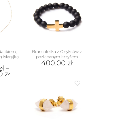
alikiem,
Bransoletka z Onyksów z
ą Maryjką
pozłacanym krzyżem
400.00
zł
zł
–
00
zł
dukt
e
iantów.
je
na
rać