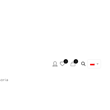
0
0
oria