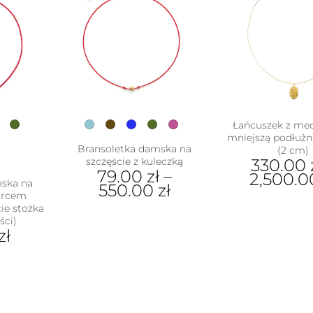
Łańcuszek z med
mniejszą podłużn
Bransoletka damska na
(2 cm)
szczęście z kuleczką
330.00
79.00
zł
–
2,500.
mska na
550.00
zł
warcem
Ten
ie stożka
Ten
pro
ści)
produkt
ma
zł
ma
wiel
wiele
war
wariantów.
Opc
ukt
Opcje
moż
można
wyb
e
wybrać
na
antów.