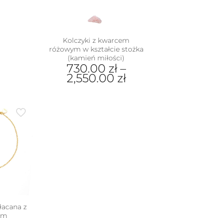
nie
duktu
Kolczyki z kwarcem
różowym w kształcie stożka
(kamień miłości)
730.00
zł
–
2,550.00
zł
Ten
produkt
ma
wiele
wariantów.
Opcje
można
wybrać
na
stronie
produktu
łacana z
em