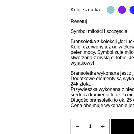
Kolor sznurka
Resetuj
Symbol miłości i szczęścia
Bransoletka z kolekcji „for luc
Kolor czerwony już od wieków 
pełen mocy. Symbolizuje miłoś
stworzona z myślą o Tobie. Je
wyjątkowy!
Bransoletka wykonana jest z 
Dodatkowe elementy są wykon
24k złota.
Przywieszka wykonana z nieo
średnica kamienia to ok. 5 mm
Długość bransoletki to ok. 2
Cena obejmuje wykonanie jedn
ilość
Bransoletka
na