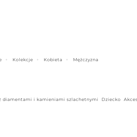
e
Kolekcje
Kobieta
Mężczyzna
 z diamentami i kamieniami szlachetnymi
Dziecko
Akces