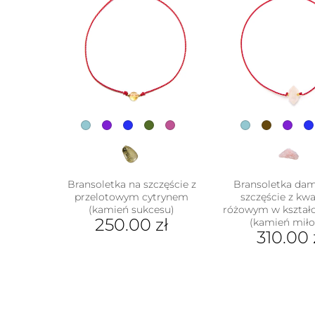
Bransoletka na szczęście z
Bransoletka da
przelotowym cytrynem
szczęście z k
(kamień sukcesu)
różowym w kształc
250.00
zł
(kamień miło
310.00
Ten
Ten
produkt
prod
ma
ma
wiele
wiel
wariantów.
wari
Opcje