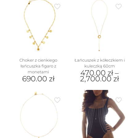
Choker z cienkiego
Łańcuszek z kółeczkiem i
łańcuszka figaro z
kuleczką 60cm
470.00
zł
–
monetami
690.00
zł
2,700.00
zł
Ten
produkt
ma
wiele
wariantów.
Opcje
można
wybrać
na