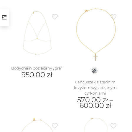
Ten
produkt
ma
wiele
wariantów.
Opcje
można
wybrać
na
stronie
produktu
Bodychain pozłacany „bra”
950.00
zł
Łańcuszek z średnim
krzyżem wysadzanym
cyrkoniami
570.00
zł
–
600.00
zł
Ten
produkt
ma
wiele