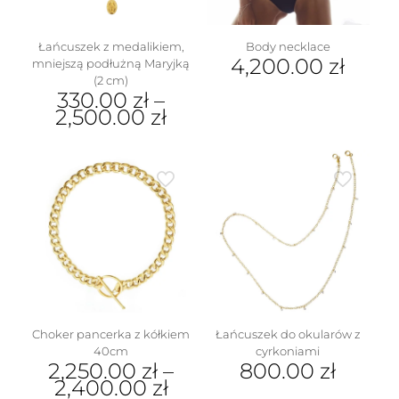
stronie
produktu
Łańcuszek z medalikiem,
Body necklace
4,200.00
zł
mniejszą podłużną Maryjką
(2 cm)
330.00
zł
–
2,500.00
zł
Ten
produkt
ma
wiele
wariantów.
Opcje
można
wybrać
na
stronie
produktu
Choker pancerka z kółkiem
Łańcuszek do okularów z
40cm
cyrkoniami
2,250.00
zł
–
800.00
zł
2,400.00
zł