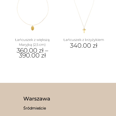
wariantów.
Opcje
można
wybrać
na
stronie
produktu
Łańcuszek z większą
Łańcuszek z krzyżykiem
340.00
zł
Maryjką (2,5 cm)
360.00
zł
–
390.00
zł
Ten
produkt
ma
wiele
wariantów.
Opcje
można
wybrać
Warszawa
na
stronie
Śródmieście
produktu