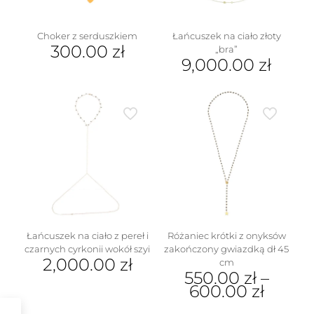
stronie
produktu
Choker z serduszkiem
Łańcuszek na ciało złoty
300.00
zł
„bra”
9,000.00
zł
Łańcuszek na ciało z pereł i
Różaniec krótki z onyksów
czarnych cyrkonii wokół szyi
zakończony gwiazdką dł 45
2,000.00
zł
cm
550.00
zł
–
600.00
zł
Ten