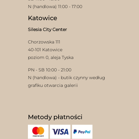
N (handlowa) 11:00 - 17:00
Katowice
Silesia City Center
Chorzowska 111
40-101 Katowice
w
poziom 0, aleja Tyska
PN - SB 10:00 - 21:00
N (handlowa) - butik czynny według
grafiku otwarcia galerii
Metody płatności