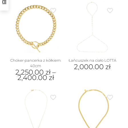
produkt
ma
wiele
wariantów.
Opcje
można
wybrać
na
stronie
produktu
Choker pancerka z kółkiem
Łańcuszek na ciało LOTTA
2,000.00
zł
40cm
2,250.00
zł
–
2,400.00
zł
Ten
produkt
ma
wiele
wariantów.
Opcje
można
wybrać