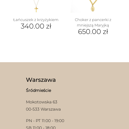
na
stronie
produktu
Łańcuszek z krzyżykiem
Choker z pancerki z
340.00
zł
mniejszą Maryjką
650.00
zł
Warszawa
Śródmieście
Mokotowska 63
00-533 Warszawa
PN - PT 11:00 - 19:00
SB 11:00 - 18:00