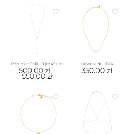
Różaniec EMILIO (dł 45 cm)
Łańcuszek LIDIA
500.00
zł
–
350.00
zł
550.00
zł
Ten
produkt
ma
wiele
wariantów.
Opcje
można
wybrać
na