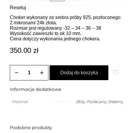
Resetuj
Choker wykonany ze srebra próby 925, pozłoconego
2 mikronami 24k złota.
Rozmiar jest regulowany -32 – 34 – 36 – 38
Wysokość zawieszki to ok 10 mm.
Cena dotyczy wykonania jednego chokera.
350.00
zł
ilość
ZOZO
Dodaj do koszyka
CHARMS
-
Choker
Informacje dodatkowe
z
przywieszką
Materiał
Złoty
,
Pozłacany
,
Srebrny
w
kształcie
mniejszego
węża
(1
Podobne produkty
cm)