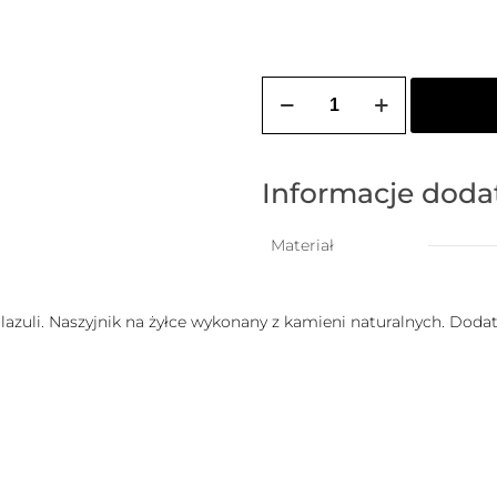
ilość
Naszyjnik
męski
SALERNO
Informacje dod
Materiał
s lazuli. Naszyjnik na żyłce wykonany z kamieni naturalnych. Do