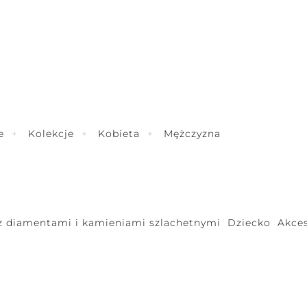
e
Kolekcje
Kobieta
Mężczyzna
 z diamentami i kamieniami szlachetnymi
Dziecko
Akces