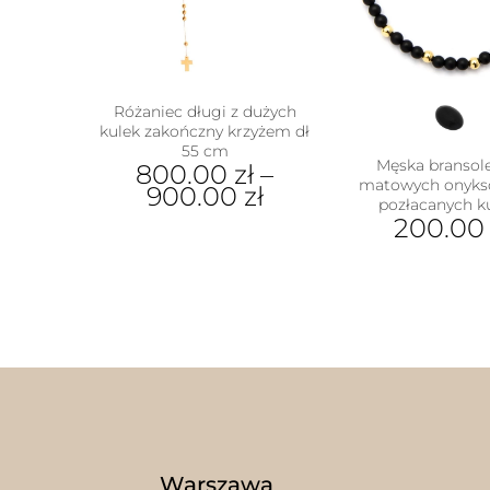
Różaniec długi z dużych
kulek zakończny krzyżem dł
55 cm
Męska bransole
800.00
zł
–
matowych onyks
900.00
zł
pozłacanych ku
200.0
Ten
produkt
ma
wiele
wariantów.
Opcje
można
wybrać
na
stronie
produktu
Warszawa