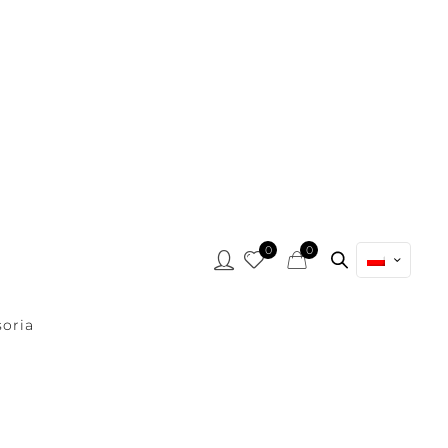
0
0
oria