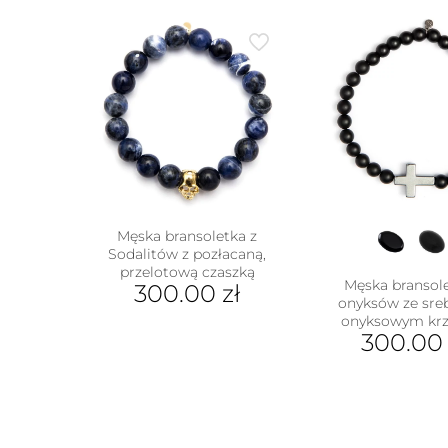
Męska bransoletka z
Sodalitów z pozłacaną,
przelotową czaszką
Męska bransole
300.00
zł
onyksów ze sr
onyksowym kr
300.0