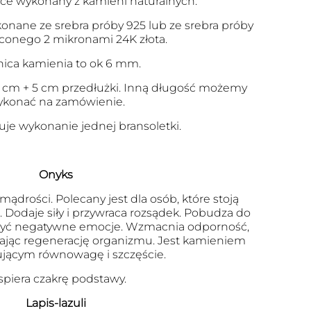
łce wykonany z kamieni naturalnych.
nane ze srebra próby 925 lub ze srebra próby
oconego 2 mikronami 24K złota.
nica kamienia to ok 6 mm.
5 cm + 5 cm przedłużki. Inną długość możemy
konać na zamówienie.
je wykonanie jednej bransoletki.
Onyks
ądrości. Polecany jest dla osób, które stoją
Dodaje siły i przywraca rozsądek. Pobudza do
szyć negatywne emocje. Wzmacnia odporność,
zając regenerację organizmu. Jest kamieniem
jącym równowagę i szczęście.
piera czakrę podstawy.
Lapis-lazuli