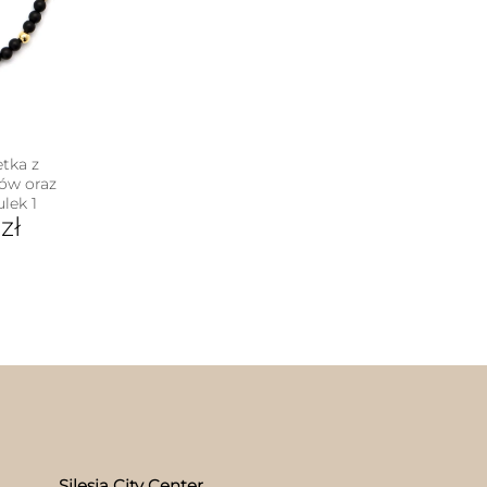
na
stronie
produktu
tka z
ów oraz
lek 1
0
zł
Silesia City Center