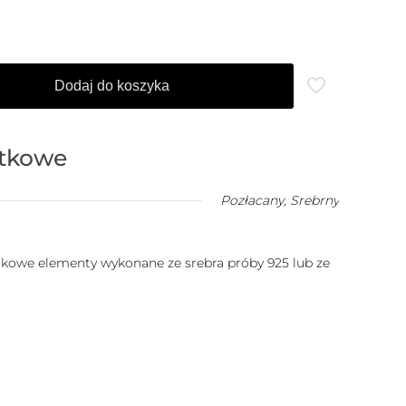
Dodaj do koszyka
atkowe
Pozłacany
,
Srebrny
datkowe elementy wykonane ze srebra próby 925 lub ze