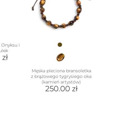
Opcje
można
wybrać
na
stronie
produktu
 Onyksu i
ulek
0
zł
Męska pleciona bransoletka
z brązowego tygrysiego oka
(kamień artystów)
250.00
zł