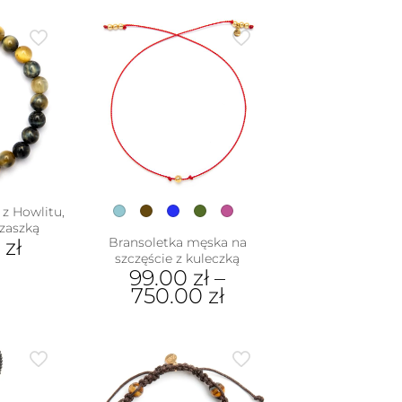
 z Howlitu,
czaszką
0
zł
Bransoletka męska na
szczęście z kuleczką
99.00
zł
–
750.00
zł
Ten
produkt
ma
wiele
wariantów.