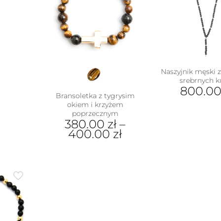
Naszyjnik męski z
srebrnych k
800.0
Bransoletka z tygrysim
okiem i krzyżem
poprzecznym
380.00
zł
–
400.00
zł
Ten
produkt
ma
wiele
wariantów.
Opcje
można
wybrać