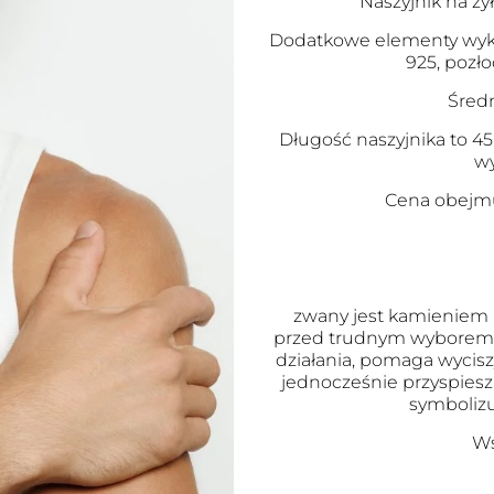
Naszyjnik na ży
Dodatkowe elementy wyko
925, pozł
Śred
Długość naszyjnika to 4
wy
Cena obejmu
zwany jest kamieniem m
przed trudnym wyborem. 
działania, pomaga wyci
jednocześnie przyspies
symbolizu
Ws