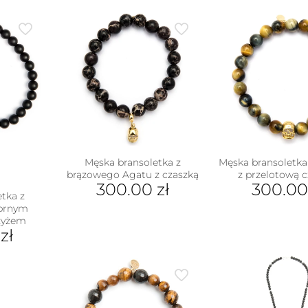
Męska bransoletka z
Męska bransoletka
brązowego Agatu z czaszką
z przelotową 
300.00
zł
300.0
tka z
ebrnym
zyżem
0
zł