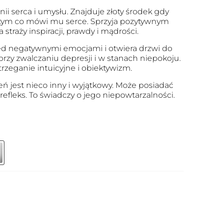
ii serca i umysłu. Znajduje złoty środek gdy
z tym co mówi mu serce. Sprzyja pozytywnym
a straży inspiracji, prawdy i mądrości.
ed negatywnymi emocjami i otwiera drzwi do
zy zwalczaniu depresji i w stanach niepokoju.
zeganie intuicyjne i obiektywizm.
eń jest nieco inny i wyjątkowy. Może posiadać
 refleks. To świadczy o jego niepowtarzalności.