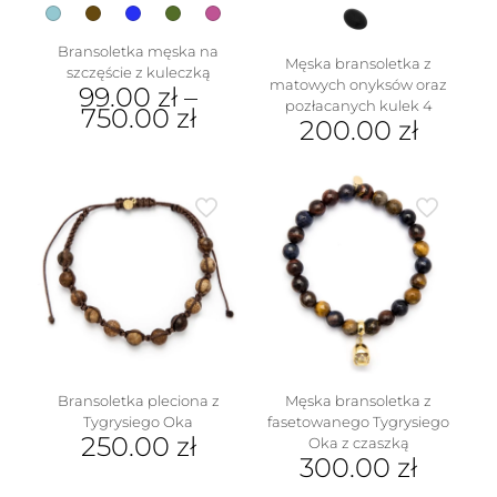
Bransoletka męska na
Męska bransoletka z
szczęście z kuleczką
matowych onyksów oraz
99.00
zł
–
pozłacanych kulek 4
750.00
zł
200.00
zł
Ten
produkt
ma
w
wiele
wariantów.
Opcje
można
wybrać
na
stronie
produktu
Bransoletka pleciona z
Męska bransoletka z
Tygrysiego Oka
fasetowanego Tygrysiego
250.00
zł
Oka z czaszką
300.00
zł