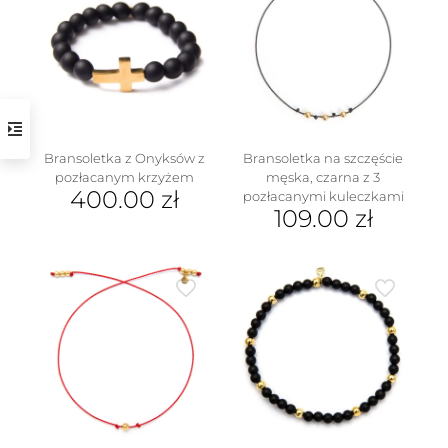
Bransoletka z Onyksów z
Bransoletka na szczęście
pozłacanym krzyżem
męska, czarna z 3
400.00
zł
pozłacanymi kuleczkami
109.00
zł