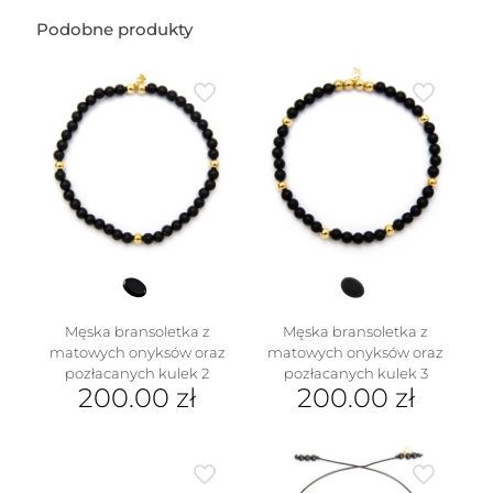
Podobne produkty
Męska bransoletka z
Męska bransoletka z
matowych onyksów oraz
matowych onyksów oraz
pozłacanych kulek 2
pozłacanych kulek 3
200.00
zł
200.00
zł