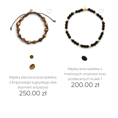
Męska bransoletka z
matowych onyksów oraz
Męska pleciona bransoletka
pozłacanych kulek 1
z brązowego tygrysiego oka
200.00
zł
(kamień artystów)
250.00
zł