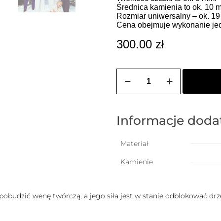
Średnica kamienia to ok. 10 
Rozmiar uniwersalny – ok. 1
Cena obejmuje wykonanie jedn
300.00
zł
ilość
Męska
bransoletka
z
tygrysiego
oka
Informacje dod
z
wiszącą
czaszką
Materiał
(kamień
artystów)
Kamienie
 pobudzić wenę twórczą, a jego siła jest w stanie odblokować d