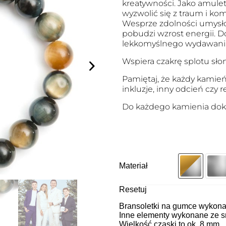
kreatywności. Jako amulet
wyzwolić się z traum i ko
Wesprze zdolności umys
pobudzi wzrost energii. Do
lekkomyślnego wydawania 
Wspiera czakrę splotu sł
Pamiętaj, że każdy kamień
inkluzje, inny odcień czy 
Do każdego kamienia dokł
Materiał
Resetuj
Bransoletki na gumce wykonan
Inne elementy wykonane ze sr
Wielkość czaski to ok. 8 mm.