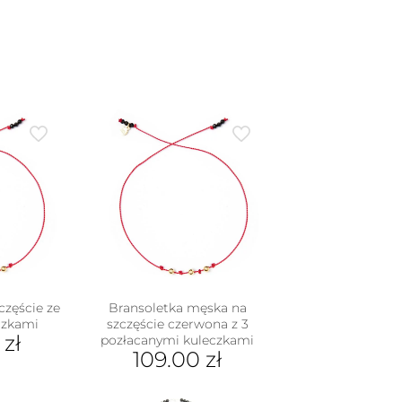
częście ze
Bransoletka męska na
eczkami
szczęście czerwona z 3
0
zł
pozłacanymi kuleczkami
109.00
zł