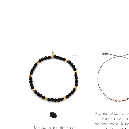
Bransoletka na s
męska, czarna
w
pozłacanymi kul
Męska bransoletka z