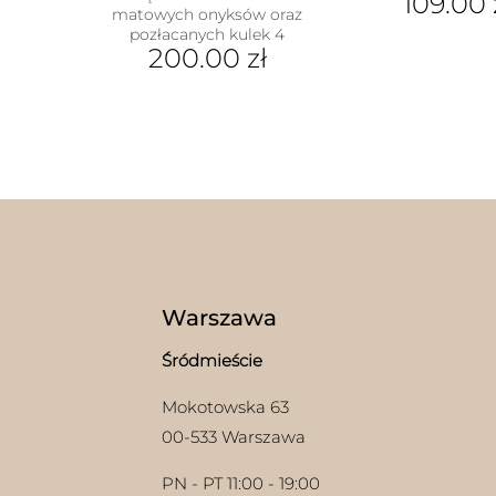
109.00
matowych onyksów oraz
pozłacanych kulek 4
200.00
zł
Warszawa
Śródmieście
Mokotowska 63
00-533 Warszawa
PN - PT 11:00 - 19:00