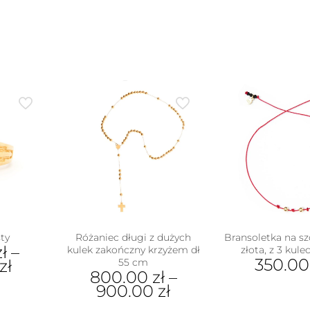
ty
Różaniec długi z dużych
Bransoletka na sz
zł
–
kulek zakończny krzyżem dł
złota, z 3 kul
350.0
zł
55 cm
800.00
zł
–
900.00
zł
ukt
Ten