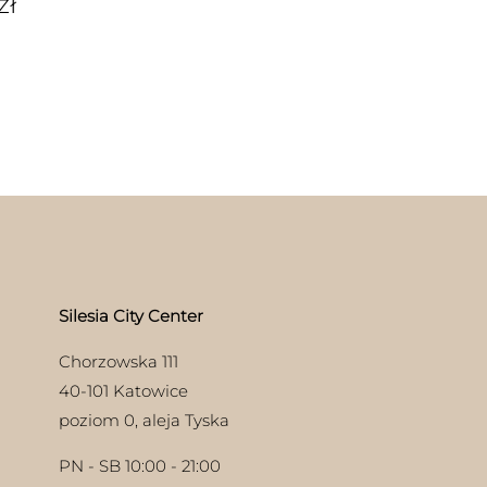
zł
Silesia City Center
Chorzowska 111
40-101 Katowice
poziom 0, aleja Tyska
PN - SB 10:00 - 21:00