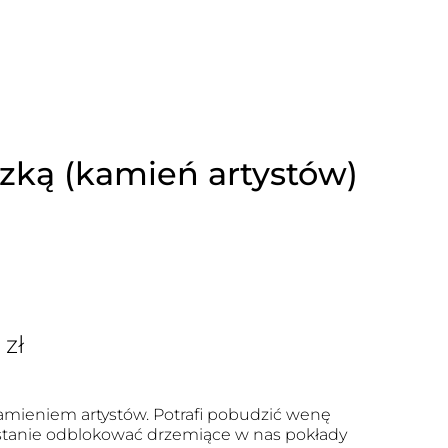
szką (kamień artystów)
0
zł
kamieniem artystów. Potrafi pobudzić wenę
 w stanie odblokować drzemiące w nas pokłady