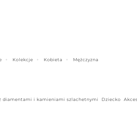
e
Kolekcje
Kobieta
Mężczyzna
 z diamentami i kamieniami szlachetnymi
Dziecko
Akces