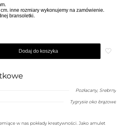
mm.
9 cm. inne rozmiary wykonujemy na zamówienie.
ej bransoletki.
Dodaj do koszyka
atkowe
Pozłacany
,
Srebrny
Tygrysie oko brązowe
rzemiące w nas pokłady kreatywności. Jako amulet