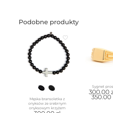
Podobne produkty
Sygnet pros
300.00
350.00
Męska bransoletka z
onyksów ze srebrnym
Ten
onyksowym krzyżem
prod