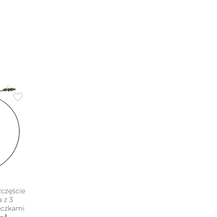
zczęście
 z 3
eczkami