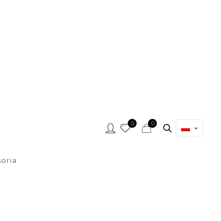
0
0
oria