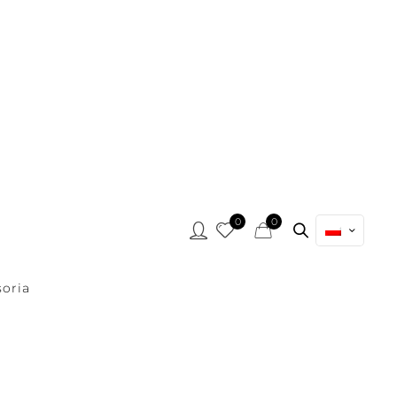
0
0
oria