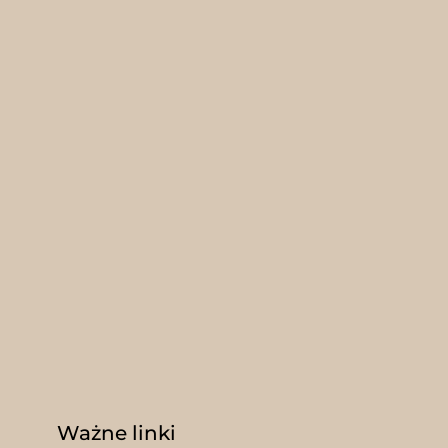
produktu
nie
duktu
Ważne linki