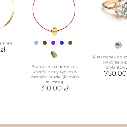
można
ie
wybrać
uktu
na
stronie
produktu
żmijka)
0
zł
Pierścionek z duż
cyrkonią o sz
Bransoletka damska na
brylanto
szczęście z cytrynem w
750.0
kształcie stożka (kamień
Ten
sukcesu)
310.00
zł
pro
ma
Ten
wiel
produkt
war
ma
Opc
wiele
moż
wariantów.
wyb
Opcje
na