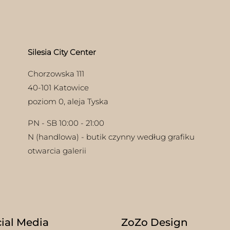
można
stro
wybrać
pro
na
stronie
produktu
Silesia City Center
Chorzowska 111
40-101 Katowice
poziom 0, aleja Tyska
PN - SB 10:00 - 21:00
N (handlowa) - butik czynny według grafiku
otwarcia galerii
ial Media
ZoZo Design