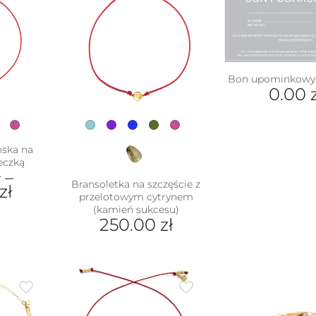
Bon upominkowy 
0.00
mska na
leczką
ł
–
Bransoletka na szczęście z
zł
przelotowym cytrynem
(kamień sukcesu)
250.00
zł
ukt
Ten
e
produkt
antów.
ma
e
wiele
na
wariantów.
ać
Opcje