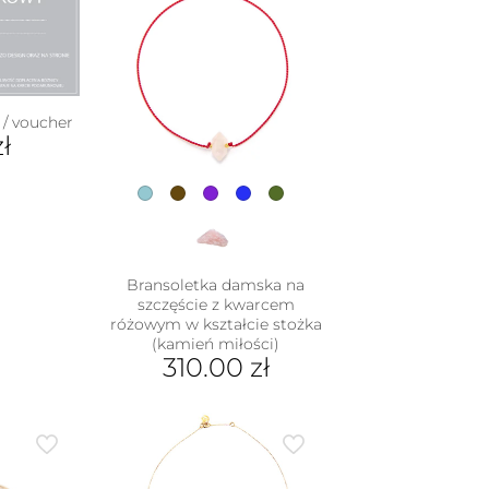
/ voucher
zł
Bransoletka damska na
szczęście z kwarcem
różowym w kształcie stożka
(kamień miłości)
310.00
zł
Ten
produkt
ma
wiele
wariantów.