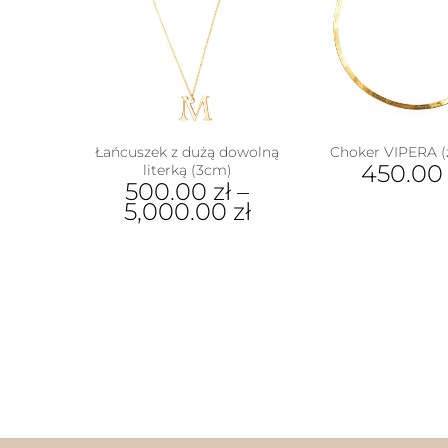
na
stronie
stron
produktu
prod
Łańcuszek z dużą dowolną
Choker VIPERA (
450.0
literką (3cm)
500.00
zł
–
5,000.00
zł
Ten
produkt
ma
wiele
wariantów.
Opcje
można
wybrać
na
stronie
produktu