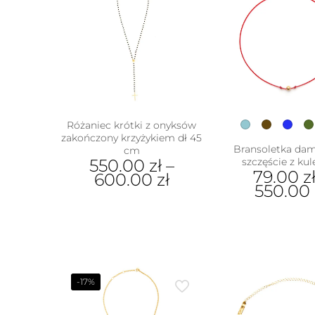
Różaniec krótki z onyksów
zakończony krzyżykiem dł 45
Bransoletka da
cm
550.00
zł
–
szczęście z ku
79.00
z
600.00
zł
550.00
Ten
Ten
produkt
prod
ma
ma
wiele
wiel
wariantów.
wari
Opcje
Opcj
-17%
można
moż
wybrać
wybr
na