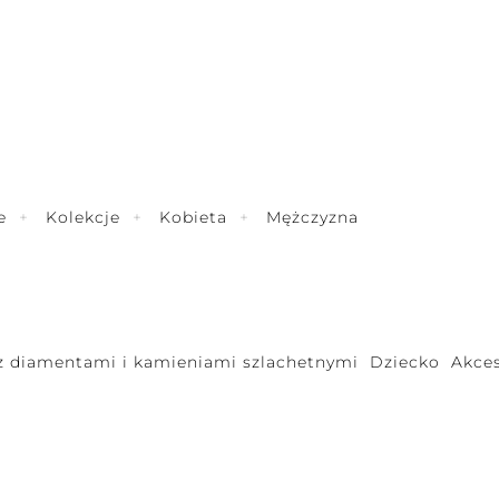
e
Kolekcje
Kobieta
Mężczyzna
 z diamentami i kamieniami szlachetnymi
Dziecko
Akces