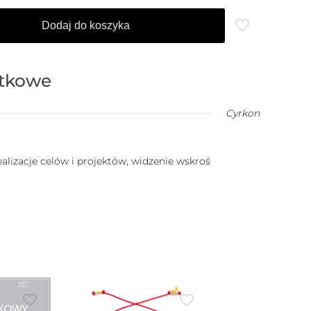
Dodaj do koszyka
atkowe
Cyrkon
ealizacje celów i projektów, widzenie wskroś