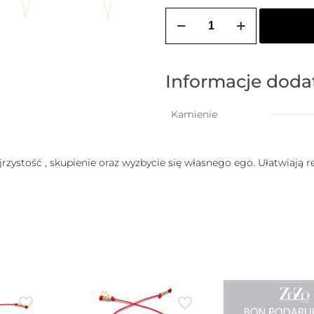
ilość
Łańcuszek
z
krzyżem
MADONNA
(5
Informacje dod
mm)
Kamienie
jrzystość , skupienie oraz wyzbycie się własnego ego. Ułatwiają r