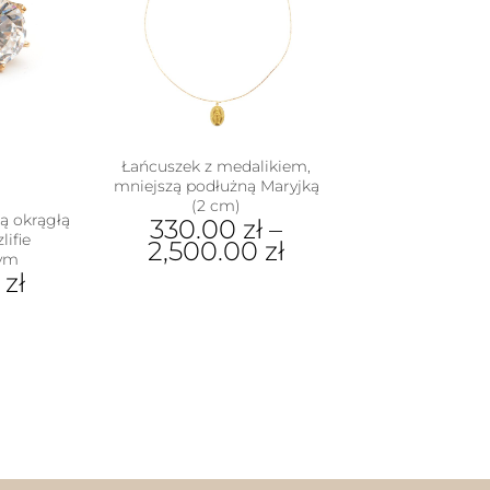
Opcje
można
wybrać
na
stronie
produktu
Łańcuszek z medalikiem,
mniejszą podłużną Maryjką
(2 cm)
ą okrągłą
330.00
zł
–
lifie
2,500.00
zł
wym
0
zł
Ten
produkt
ma
dukt
wiele
wariantów.
e
Opcje
iantów.
można
je
wybrać
na
na
rać
stronie