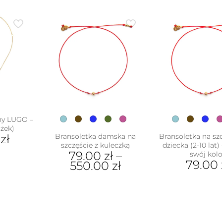
war
Opc
moż
wyb
na
stro
pro
ny LUGO –
ożek)
0
zł
Bransoletka damska na
Bransoletka na szc
szczęście z kuleczką
dziecka (2-10 lat)
79.00
zł
–
swój kolo
ukt
79.00
550.00
zł
Ten
Ten
e
pro
produkt
antów.
ma
ma
e
wiel
wiele
na
war
wariantów.
ać