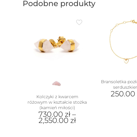
Podobne produkty
Bransoletka pozł
serduszki
250.00
Kolczyki z kwarcem
różowym w kształcie stożka
(kamień miłości)
730.00
zł
–
2,550.00
zł
Ten
produkt