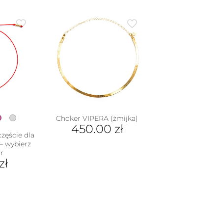
Ten
iantów.
produkt
je
ma
na
wiele
rać
wariantów.
Opcje
nie
można
duktu
wybrać
na
stronie
produktu
Choker VIPERA (żmijka)
450.00
zł
zęście dla
 – wybierz
r
zł
dukt
e
iantów.