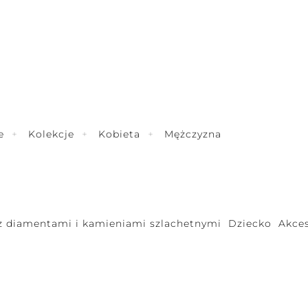
e
Kolekcje
Kobieta
Mężczyzna
 z diamentami i kamieniami szlachetnymi
Dziecko
Akces