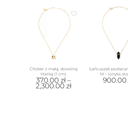
ma
wiele
wariantów.
Opcje
można
wybrać
na
stronie
produktu
Choker z małą, dowolną
Łańcuszek pozłaca
literką (1 cm)
M – (onyks st
370.00
zł
–
900.0
2,300.00
zł
Ten
Ten
prod
produkt
ma
ma
wiel
wiele
wari
wariantów.
Opcj
Opcje
moż
można
wybr