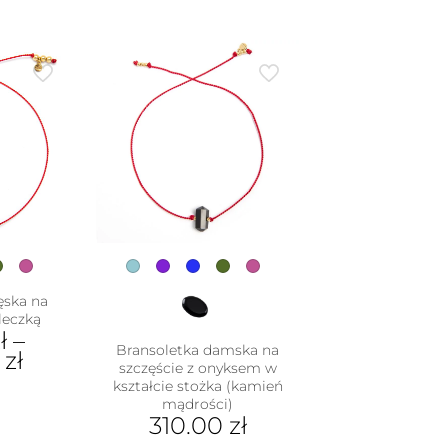
ęska na
leczką
ł
–
Bransoletka damska na
0
zł
szczęście z onyksem w
kształcie stożka (kamień
mądrości)
dukt
310.00
zł
e