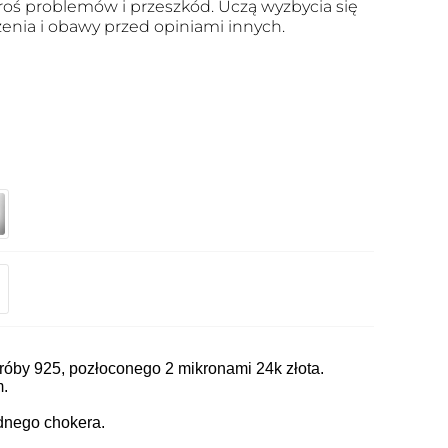
roś problemów i przeszkód. Uczą wyzbycia się
zenia i obawy przed opiniami innych.
óby 925, pozłoconego 2 mikronami 24k złota.
m.
dnego chokera.