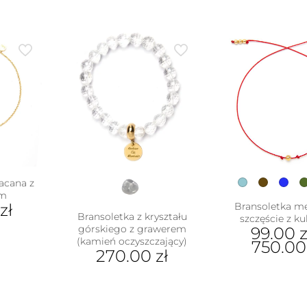
acana z
em
zł
Bransoletka m
Bransoletka z kryształu
szczęście z ku
górskiego z grawerem
99.00
z
(kamień oczyszczający)
750.0
270.00
zł
Ten
pro
ma
wiel