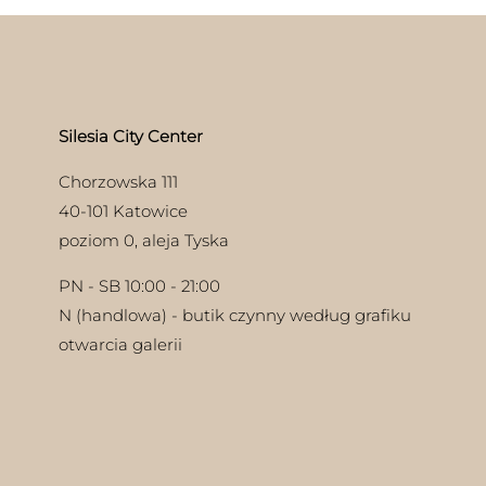
Opc
Opcje
moż
można
ie
wyb
wybrać
uktu
na
na
stro
stronie
pro
produktu
Silesia City Center
Chorzowska 111
40-101 Katowice
poziom 0, aleja Tyska
PN - SB 10:00 - 21:00
N (handlowa) - butik czynny według grafiku
otwarcia galerii