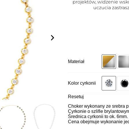
projektów, widzenie wsk
uczucia zastras
Materiał
Kolor cyrkonii
Resetuj
Choker wykonany ze srebra pr
Cyrkonie o szlifie brylantowy
Średnica cyrkonii to ok. 6mm.
Cena obejmuje wykonanie je