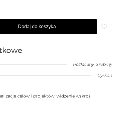
Dodaj do koszyka
atkowe
Pozłacany
,
Srebrny
Cyrkon
ealizacje celów i projektów, widzenie wskroś