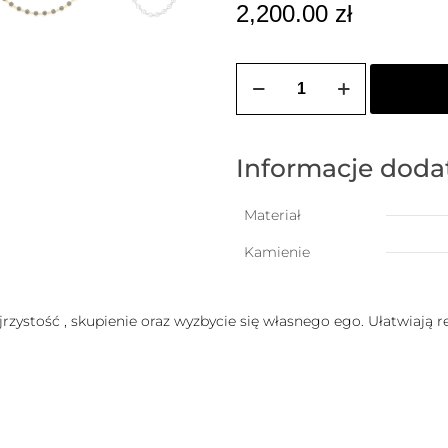
2,200.00
zł
ilość
Kolia
z
cyrkonii
o
szlifie
Informacje dod
brylantowym
6mm
Materiał
Kamienie
jrzystość , skupienie oraz wyzbycie się własnego ego. Ułatwiają r