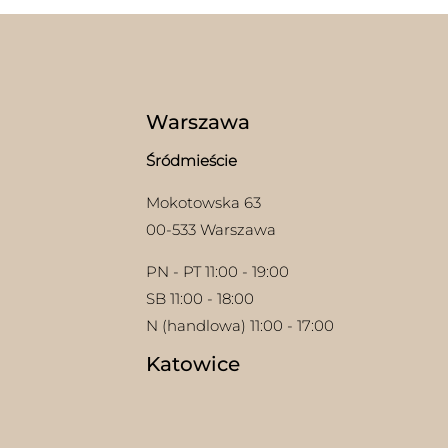
wybrać
na
na
stron
stronie
prod
produktu
Warszawa
Śródmieście
Mokotowska 63
00-533 Warszawa
PN - PT 11:00 - 19:00
SB 11:00 - 18:00
N (handlowa) 11:00 - 17:00
Katowice
w