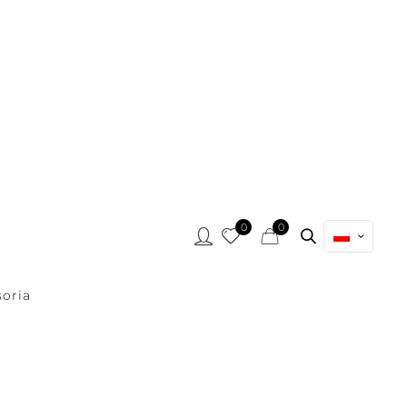
0
0
oria