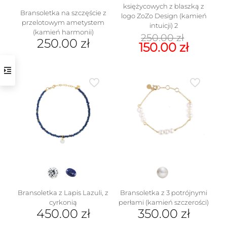
księżycowych z blaszką z
Bransoletka na szczęście z
logo ZoZo Design (kamień
przelotowym ametystem
intuicji) 2
(kamień harmonii)
Pierw
250.00
zł
250.00
zł
cena
Aktua
150.00
zł
wynosi
cena
Ten
250.00 
wynosi
produkt
150.00 
ma
wiele
wariantów.
Opcje
można
wybrać
na
stronie
produktu
Bransoletka z Lapis Lazuli, z
Bransoletka z 3 potrójnymi
cyrkonią
perłami (kamień szczerości)
450.00
zł
350.00
zł