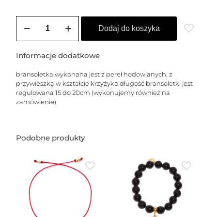
ilość
Bransoletka
Dodaj do koszyka
z
pereł,
z
Informacje dodatkowe
krzyżykiem
bransoletka wykonana jest z pereł hodowlanych, z
przywieszką w kształcie krzyżyka długość bransoletki jest
regulowana 15 do 20cm (wykonujemy również na
zamówienie)
Podobne produkty