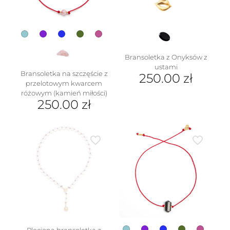
Bransoletka z Onyksów z
ustami
Bransoletka na szczęście z
250.00
zł
przelotowym kwarcem
różowym (kamień miłości)
250.00
zł
Ten
produkt
ma
wiele
wariantów.
Opcje
można
wybrać
na
stronie
produktu
Pleciona bransoletka z