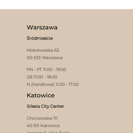
wiele
wariantów.
Opcje
można
wybrać
Warszawa
na
stronie
Śródmieście
produktu
Mokotowska 63
w
00-533 Warszawa
PN - PT 11:00 - 19:00
SB 11:00 - 18:00
N (handlowa) 11:00 - 17:00
Katowice
Silesia City Center
Chorzowska 111
40-101 Katowice