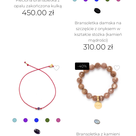
opalu zakończona kulką
450.00
zł
Bransoletka damska na
szczęście z onyksem w
kształcie stożka (kamień
mądrości)
310.00
zł
Ten
produkt
ma
-40%
wiele
wariantów.
Opcje
można
wybrać
na
stronie
produktu
Bransoletka z kamieni