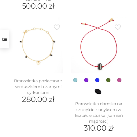
500.00
zł
Bransoletka pozłacana z
serduszkiem i czarnymi
cyrkoniami
280.00
zł
Bransoletka damska na
szczęście z onyksem w
kształcie stożka (kamień
mądrości)
310.00
zł
Ten