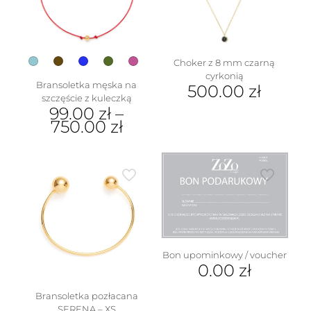
wybrać
na
stronie
produktu
Choker z 8 mm czarną
cyrkonią
Bransoletka męska na
500.00
zł
szczęście z kuleczką
99.00
zł
–
750.00
zł
Ten
produkt
ma
wiele
wariantów.
Opcje
można
wybrać
na
Bon upominkowy / voucher
stronie
0.00
zł
produktu
Bransoletka pozłacana
SERENA – XS