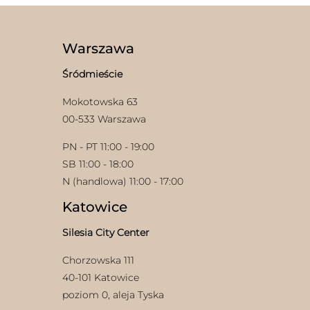
wariantów.
stronie
Opcje
produktu
można
wybrać
Warszawa
na
stronie
Śródmieście
produktu
Mokotowska 63
00-533 Warszawa
w
PN - PT 11:00 - 19:00
SB 11:00 - 18:00
N (handlowa) 11:00 - 17:00
Katowice
Silesia City Center
Chorzowska 111
40-101 Katowice
poziom 0, aleja Tyska