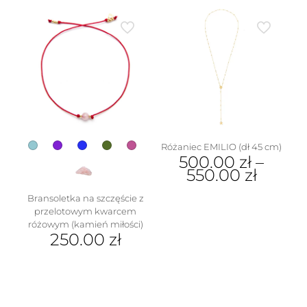
produkt
ma
wiele
wariantów.
Opcje
można
wybrać
na
stronie
produktu
Różaniec EMILIO (dł 45 cm)
500.00
zł
–
550.00
zł
Ten
Bransoletka na szczęście z
produkt
przelotowym kwarcem
ma
różowym (kamień miłości)
wiele
250.00
zł
wariantów.
Ten
Opcje
produkt
można
ma
wybrać
wiele
na