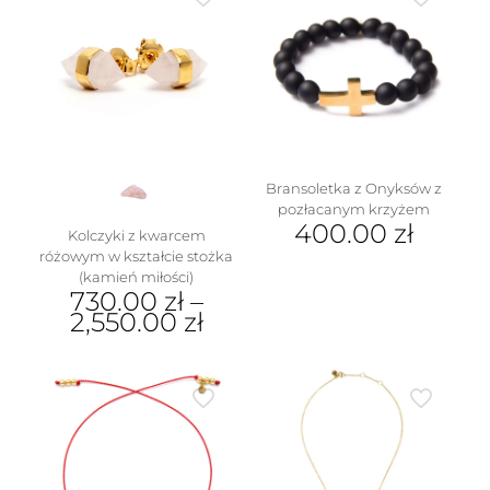
Bransoletka z Onyksów z
pozłacanym krzyżem
400.00
zł
Kolczyki z kwarcem
różowym w kształcie stożka
(kamień miłości)
730.00
zł
–
2,550.00
zł
Ten
produkt
ma
wiele
wariantów.
Opcje
można