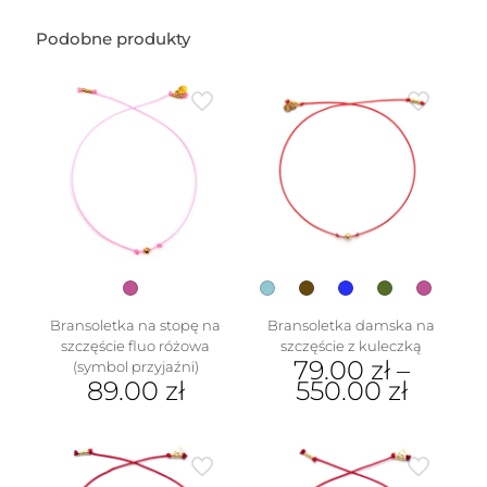
Podobne produkty
Bransoletka na stopę na
Bransoletka damska na
szczęście fluo różowa
szczęście z kuleczką
79.00
zł
–
(symbol przyjaźni)
89.00
zł
550.00
zł
Ten
produkt
ma
wiele