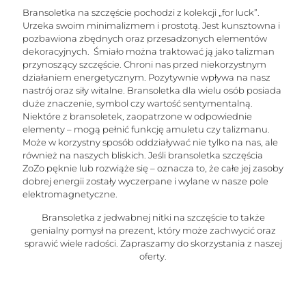
sukcesu
Bransoletka na szczęście pochodzi z kolekcji „for luck”.
i
Urzeka swoim minimalizmem i prostotą. Jest kunsztowna i
obfitości)
-
pozbawiona zbędnych oraz przesadzonych elementów
edycja
dekoracyjnych. Śmiało można traktować ją jako talizman
limitowana
przynoszący szczęście. Chroni nas przed niekorzystnym
działaniem energetycznym. Pozytywnie wpływa na nasz
nastrój oraz siły witalne. Bransoletka dla wielu osób posiada
duże znaczenie, symbol czy wartość sentymentalną.
Niektóre z bransoletek, zaopatrzone w odpowiednie
elementy – mogą pełnić funkcję amuletu czy talizmanu.
Może w korzystny sposób oddziaływać nie tylko na nas, ale
również na naszych bliskich. Jeśli bransoletka szczęścia
ZoZo pęknie lub rozwiąże się – oznacza to, że całe jej zasoby
dobrej energii zostały wyczerpane i wylane w nasze pole
elektromagnetyczne.
Bransoletka z jedwabnej nitki na szczęście to także
genialny pomysł na prezent, który może zachwycić oraz
sprawić wiele radości. Zapraszamy do skorzystania z naszej
oferty.