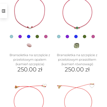
wariantów.
Opcje
można
wybrać
na
stronie
produktu
w
Bransoletka na szczęście z
Bransoletka na szczęście z
przelotowym opalem
przelotowym prasiolitem
(kamień szczęścia)
(kamień równowagi)
250.00
zł
250.00
zł
Ten
Ten
produkt
produkt
ma
ma
wiele
wiele
wariantów.
wariantów.
Opcje
Opcje
można
można