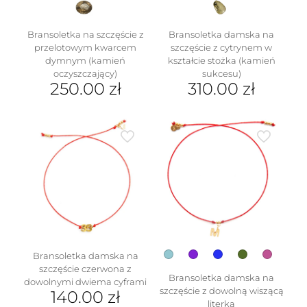
Bransoletka na szczęście z
Bransoletka damska na
przelotowym kwarcem
szczęście z cytrynem w
dymnym (kamień
kształcie stożka (kamień
oczyszczający)
sukcesu)
250.00
zł
310.00
zł
Ten
Ten
produkt
produkt
ma
ma
wiele
wiele
wariantów.
wariantów.
Opcje
Opcje
można
można
wybrać
wybrać
na
na
stronie
stronie
produktu
produktu
Bransoletka damska na
szczęście czerwona z
Bransoletka damska na
dowolnymi dwiema cyframi
szczęście z dowolną wiszącą
140.00
zł
literką