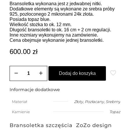
Bransoletka wykonana jest z jedwabnej nitki.
Dodatkowe elementy są wykonane ze srebra próby
925, pozłoconego 2 mikronami 24k złota.
Posiada topaz blue.
Wielkość stożka to ok. 12 mm.
Długość bransoletki to ok. 16 cm + 2 cm regulacji.
Inne rozmiary wykonujemy na zamówienie.
Cena obejmuje wykonanie jednej bransoletki.
600.00
zł
ilość
Bransoletka
Dodaj do koszyka
damska
na
szczęście
Informacje dodatkowe
z
blue
Materiał
Złoty
,
Pozłacany
,
Srebrny
topazem
w
Kamienie
Topaz
kształcie
stożka
Bransoletka szczęścia ZoZo design
(kamień