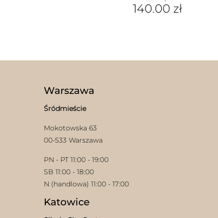
140.00
zł
Ten
produkt
ma
wiele
wariantów.
Opcje
można
wybrać
Warszawa
na
stronie
Śródmieście
produktu
Mokotowska 63
00-533 Warszawa
PN - PT 11:00 - 19:00
SB 11:00 - 18:00
N (handlowa) 11:00 - 17:00
Katowice