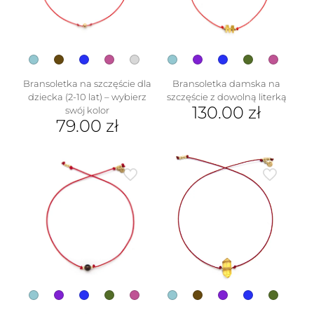
wybrać
wybrać
na
na
stronie
stronie
produktu
produktu
Bransoletka na szczęście dla
Bransoletka damska na
dziecka (2-10 lat) – wybierz
szczęście z dowolną literką
130.00
zł
swój kolor
79.00
zł
Ten
Ten
produkt
produkt
ma
ma
wiele
wiele
wariantów.
wariantów.
Opcje
Opcje
można
można
wybrać
wybrać
na
na
stronie
stronie
produktu
produktu