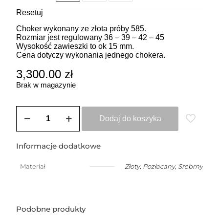
Resetuj
Choker wykonany ze złota próby 585.
Rozmiar jest regulowany 36 – 39 – 42 – 45
Wysokość zawieszki to ok 15 mm.
Cena dotyczy wykonania jednego chokera.
3,300.00
zł
Brak w magazynie
ilość
ZOZO
Dodaj do koszyka
CHARMS
-
Choker
Informacje dodatkowe
z
przywieszką
Materiał
Złoty
,
Pozłacany
,
Srebrny
w
kształcie
węża
(1,5
cm)
Podobne produkty