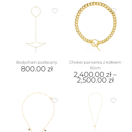
Bodychain pozłacany
Choker pancerka z kółkiem
800.00
zł
50cm
2,400.00
zł
–
2,500.00
zł
Ten
produkt
ma
wiele
wariantów.
Opcje
można
wybrać