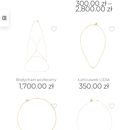
300.00
zł
–
2,800.00
zł
Ten
produkt
ma
wiele
wariantów.
Opcje
można
wybrać
na
stronie
produktu
Bodychain pozłacany
Łańcuszek LIDIA
1,700.00
zł
350.00
zł