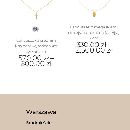
Łańcuszek z medalikiem,
mniejszą podłużną Maryjką
(2 cm)
Łańcuszek z średnim
330.00
zł
–
krzyżem wysadzanym
2,500.00
zł
cyrkoniami
570.00
zł
–
Ten
600.00
zł
produkt
ma
Ten
wiele
produkt
wariantów.
ma
Opcje
wiele
można
wariantów.
wybrać
Opcje
na
można
stronie
wybrać
Warszawa
produktu
na
stronie
Śródmieście
produktu