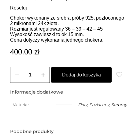
Resetuj
Choker wykonany ze srebra próby 925, pozłoconego
2 mikronami 24k złota.
Rozmiar jest regulowany 36 – 39 – 42 – 45
Wysokość zawieszki to ok 15 mm.
Cena dotyczy wykonania jednego chokera.
400.00
zł
ilość
ZOZO
Dodaj do koszyka
CHARMS
-
Choker
Informacje dodatkowe
z
przywieszką
Materiał
Złoty
,
Pozłacany
,
Srebrny
w
kształcie
węża
(1,5
cm)
Podobne produkty