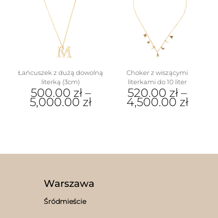
wariantów.
Opcje
Opcje
można
można
wybrać
wybrać
na
na
stronie
stronie
produktu
produktu
Łańcuszek z dużą dowolną
Choker z wiszącymi
literką (3cm)
literkami do 10 liter
500.00
zł
–
520.00
zł
–
5,000.00
zł
4,500.00
zł
Ten
Ten
produkt
produkt
ma
ma
wiele
wiele
wariantów.
wariantów.
Opcje
Opcje
można
można
wybrać
wybrać
Warszawa
na
na
stronie
stronie
Śródmieście
produktu
produktu