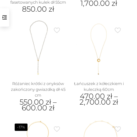
1,700.00
zł
fasetowanych kulek dł 55cm
850.00
zł
Różaniec krótki z onyksów
Łańcuszek z kółeczkiem i
zakończony gwiazdką dł 45
kuleczką 60cm
470.00
zł
–
cm
550.00
zł
–
2,700.00
zł
600.00
zł
Ten
Ten
produkt
produkt
ma
ma
wiele
-17%
wiele
wariantów.