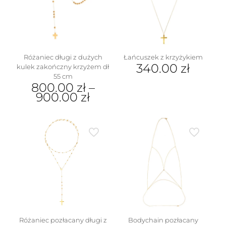
na
można
stronie
wybrać
produktu
na
stronie
produktu
Różaniec długi z dużych
Łańcuszek z krzyżykiem
340.00
zł
kulek zakończny krzyżem dł
55 cm
800.00
zł
–
900.00
zł
Ten
produkt
ma
wiele
wariantów.
Opcje
można
wybrać
na
stronie
produktu
Różaniec pozłacany długi z
Bodychain pozłacany