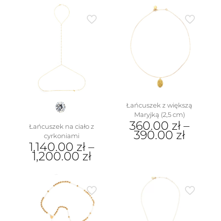
Łańcuszek z większą
Maryjką (2,5 cm)
360.00
zł
–
Łańcuszek na ciało z
390.00
zł
cyrkoniami
1,140.00
zł
–
Ten
1,200.00
zł
produkt
ma
Ten
wiele
produkt
wariantów.
ma
Opcje
wiele
można
wariantów.
wybrać
Opcje