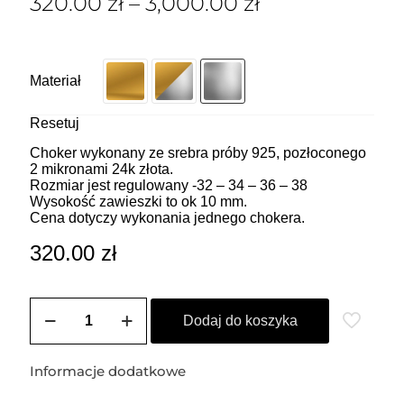
320.00
zł
–
3,000.00
zł
Materiał
Resetuj
Choker wykonany ze srebra próby 925, pozłoconego
2 mikronami 24k złota.
Rozmiar jest regulowany -32 – 34 – 36 – 38
Wysokość zawieszki to ok 10 mm.
Cena dotyczy wykonania jednego chokera.
320.00
zł
ilość
ZOZO
Dodaj do koszyka
CHARMS
-
Choker
Informacje dodatkowe
z
przywieszką