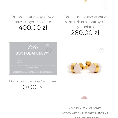
stronie
produktu
Bransoletka z Onyksów z
Bransoletka pozłacana z
pozłacanym krzyżem
serduszkiem i czarnymi
400.00
zł
cyrkoniami
280.00
zł
Bon upominkowy / voucher
0.00
zł
Kolczyki z kwarcem
różowym w kształcie stożka