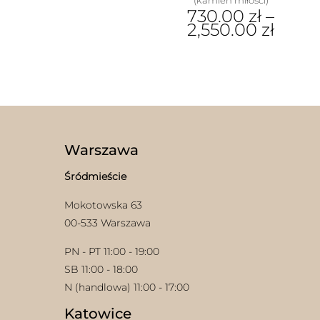
(kamień miłości)
730.00
zł
–
2,550.00
zł
Ten
produkt
ma
wiele
wariantów.
Opcje
w
można
wybrać
Warszawa
na
stronie
Śródmieście
produktu
Mokotowska 63
00-533 Warszawa
PN - PT 11:00 - 19:00
SB 11:00 - 18:00
N (handlowa) 11:00 - 17:00
Katowice