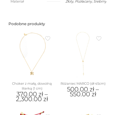
Materiał
Złoty
,
Pozłacany
,
Srebrny
w
kształcie
dmuchanego
mniejszego
słoneczka
Podobne produkty
(1
cm)
Choker z małą, dowolną
Różaniec MARCO (dł 45cm)
500.00
zł
–
literką (1 cm)
370.00
zł
–
550.00
zł
2,300.00
zł
Ten
Ten
produkt
produkt
ma
ma
wiele