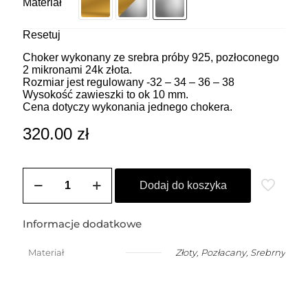
Materiał
Resetuj
Choker wykonany ze srebra próby 925, pozłoconego
2 mikronami 24k złota.
Rozmiar jest regulowany -32 – 34 – 36 – 38
Wysokość zawieszki to ok 10 mm.
Cena dotyczy wykonania jednego chokera.
320.00
zł
ilość
ZOZO
Dodaj do koszyka
CHARMS
-
Choker
Informacje dodatkowe
z
przywieszką
Materiał
Złoty
,
Pozłacany
,
Srebrny
w
kształcie
dmuchanego
mniejszego