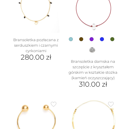
Bransoletka pozłacana z
serduszkiem i czarnymi
cyrkoniami
280.00
zł
Bransoletka damska na
szczęście z kryształem
górskim w kształcie stożka
(kamień oczyszczający)
310.00
zł
Ten
produkt
ma
wiele
wariantów.
Opcje
można