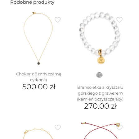
księżyca
Podobne produkty
(1
cm)
Choker z 8 mm czarną
cyrkonią
500.00
zł
Bransoletka z kryształu
górskiego z grawerem
(kamień oczyszczający)
270.00
zł