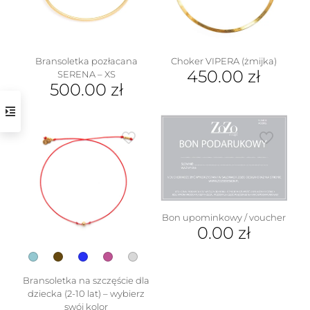
wybrać
na
stronie
produktu
Bransoletka pozłacana
Choker VIPERA (żmijka)
450.00
zł
SERENA – XS
500.00
zł
Bon upominkowy / voucher
0.00
zł
Bransoletka na szczęście dla
dziecka (2-10 lat) – wybierz
swój kolor