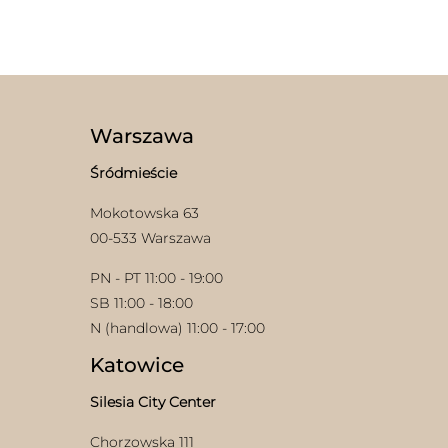
produkt
można
ma
wybrać
wiele
na
wariantów.
stronie
Opcje
produktu
można
wybrać
Warszawa
na
stronie
Śródmieście
w
produktu
Mokotowska 63
00-533 Warszawa
PN - PT 11:00 - 19:00
SB 11:00 - 18:00
N (handlowa) 11:00 - 17:00
Katowice
Silesia City Center
Chorzowska 111