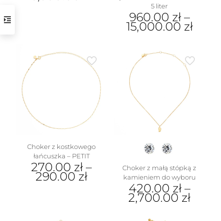
5 liter
Ten
960.00
zł
–
produkt
15,000.00
zł
ma
wiele
Ten
wariantów.
produkt
Opcje
ma
można
wiele
wybrać
wariantów.
na
Opcje
stronie
można
produktu
wybrać
na
stronie
produktu
Choker z kostkowego
łańcuszka – PETIT
270.00
zł
–
Choker z małą stópką z
290.00
zł
kamieniem do wyboru
420.00
zł
–
Ten
2,700.00
zł
produkt
ma
Ten
wiele
produkt