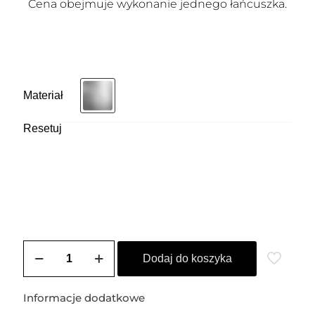
Cena obejmuje wykonanie jednego łańcuszka.
Materiał
Resetuj
ilość
Łańcuszek
Dodaj do koszyka
srebrny
IMPERIA
-
Informacje dodatkowe
M