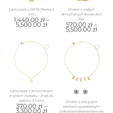
Łańcuszek LORITA (literka 2
Choker z małych
cm)
dmuchanych literek do 5
1,440.00
zł
–
liter
5,500.00
zł
570.00
zł
–
5,500.00
zł
Ten
produkt
Ten
ma
produkt
wiele
ma
wariantów.
wiele
Opcje
wariantów.
można
Opcje
wybrać
można
na
wybrać
stronie
na
produktu
stronie
produktu
Łańcuszek z dmuchanym
znakiem zodiaku – znak do
wyboru (1,5 cm)
Choker z wiszącymi
370.00
zł
–
literkami wysadzanymi
3,300.00
zł
cyrkoniami/diamentami do