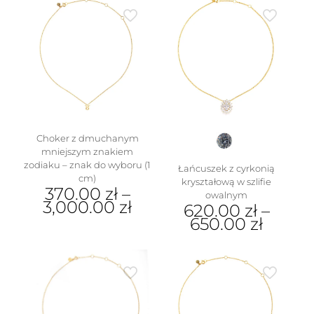
wariantów.
ma
Opcje
wiele
można
wariantów.
wybrać
Opcje
na
można
stronie
wybrać
produktu
na
stronie
produktu
w
Choker z dmuchanym
mniejszym znakiem
zodiaku – znak do wyboru (1
Łańcuszek z cyrkonią
cm)
kryształową w szlifie
370.00
zł
–
owalnym
3,000.00
zł
620.00
zł
–
650.00
zł
Ten
produkt
Ten
ma
produkt
wiele
ma
wariantów.
wiele
Opcje
wariantów.
można
Opcje