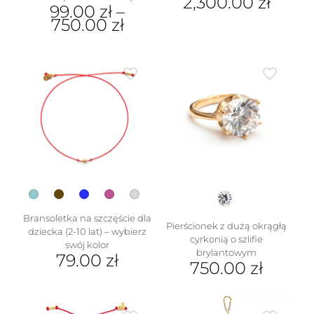
2,300.00
zł
99.00
zł
–
Ten
750.00
zł
produkt
Ten
ma
produkt
wiele
ma
wariantów.
wiele
Opcje
wariantów.
można
Opcje
wybrać
można
na
wybrać
stronie
na
produktu
stronie
produktu
Bransoletka na szczęście dla
Pierścionek z dużą okrągłą
dziecka (2-10 lat) – wybierz
cyrkonią o szlifie
swój kolor
brylantowym
79.00
zł
750.00
zł
Ten
Ten
produkt
produkt
ma
ma