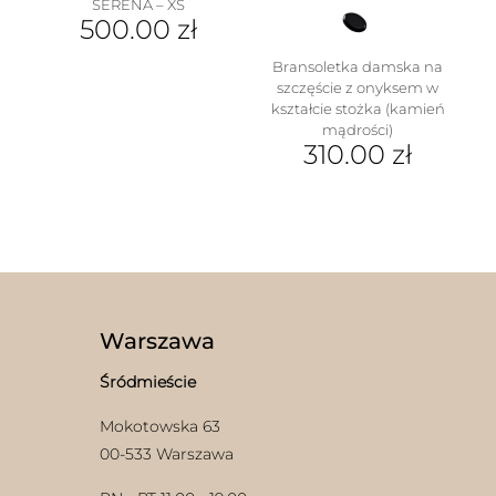
SERENA – XS
500.00
zł
Bransoletka damska na
szczęście z onyksem w
kształcie stożka (kamień
mądrości)
310.00
zł
Ten
w
produkt
ma
wiele
wariantów.
Opcje
można
wybrać
Warszawa
na
stronie
Śródmieście
produktu
Mokotowska 63
00-533 Warszawa