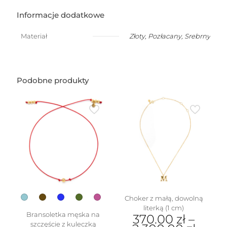
-
napis
Informacje dodatkowe
do
10
Materiał
Złoty
,
Pozłacany
,
Srebrny
liter
Podobne produkty
Choker z małą, dowolną
literką (1 cm)
Bransoletka męska na
370.00
zł
–
szczęście z kuleczką