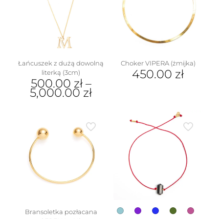
Opcje
wybrać
można
na
wybrać
stronie
na
produktu
stronie
produktu
Łańcuszek z dużą dowolną
Choker VIPERA (żmijka)
450.00
zł
literką (3cm)
500.00
zł
–
5,000.00
zł
Ten
produkt
ma
wiele
wariantów.
Opcje
można
wybrać
na
stronie
produktu
Bransoletka pozłacana