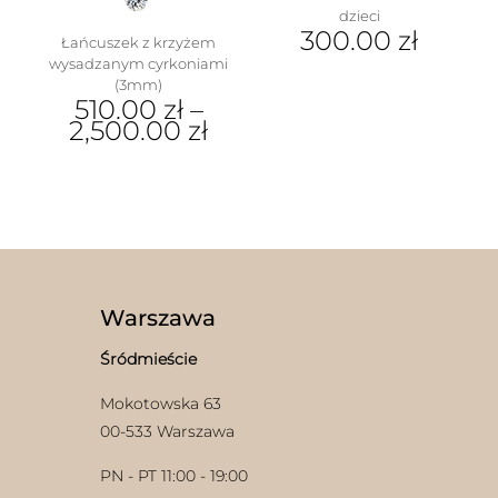
dzieci
300.00
zł
Łańcuszek z krzyżem
wysadzanym cyrkoniami
(3mm)
510.00
zł
–
2,500.00
zł
Ten
produkt
w
ma
wiele
wariantów.
Opcje
można
wybrać
Warszawa
na
stronie
Śródmieście
produktu
Mokotowska 63
00-533 Warszawa
PN - PT 11:00 - 19:00