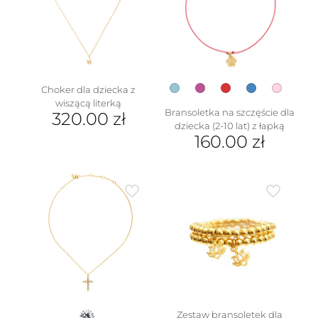
można
wybrać
na
stronie
produktu
Choker dla dziecka z
wiszącą literką
Bransoletka na szczęście dla
320.00
zł
dziecka (2-10 lat) z łapką
Ten
160.00
zł
produkt
Ten
ma
produkt
wiele
ma
wariantów.
wiele
Opcje
wariantów.
można
Opcje
wybrać
można
na
wybrać
stronie
na
produktu
stronie
produktu
Zestaw bransoletek dla