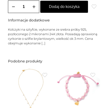
ilość
Kolczyki
Dodaj do koszyka
sztyfty
pozłacane
DIANA
Informacje dodatkowe
(3
mm)
Kolczyki na sztyfcie, wykonane ze srebra próby 925,
pozłoconego 2 mikronami 24K złota. Posiadają oprawioną
cyrkonie o szlifie brylantowym, wielkość ok 3 mm. Cena
obejmuje wykonanie
[…]
Podobne produkty