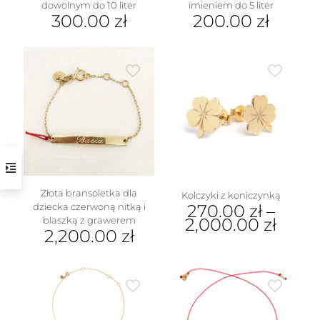
dowolnym do 10 liter
imieniem do 5 liter
300.00
zł
200.00
zł
Złota bransoletka dla
Kolczyki z koniczynką
dziecka czerwoną nitką i
270.00
zł
–
blaszką z grawerem
2,000.00
zł
2,200.00
zł
Ten
produkt
ma
wiele
wariantów.
Opcje