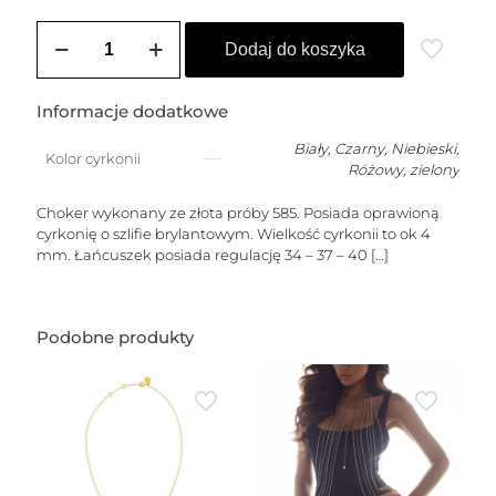
ilość
Choker
Dodaj do koszyka
złoty
DIANA
(4
Informacje dodatkowe
mm)
Biały
,
Czarny
,
Niebieski
,
Kolor cyrkonii
Różowy
,
zielony
Choker wykonany ze złota próby 585. Posiada oprawioną
cyrkonię o szlifie brylantowym. Wielkość cyrkonii to ok 4
mm. Łańcuszek posiada regulację 34 – 37 – 40
[…]
Podobne produkty