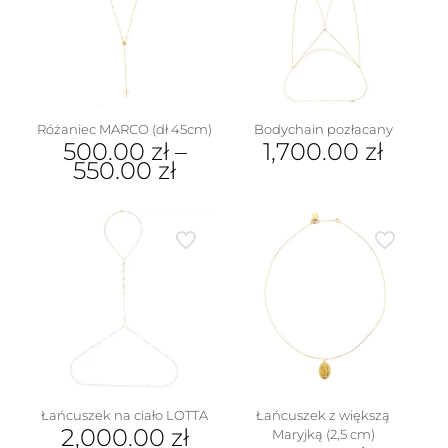
Opcje
można
wybrać
na
stronie
produktu
Różaniec MARCO (dł 45cm)
Bodychain pozłacany
500.00
zł
–
1,700.00
zł
550.00
zł
Ten
produkt
ma
wiele
wariantów.
Opcje
można
wybrać
na
stronie
produktu
Łańcuszek na ciało LOTTA
Łańcuszek z większą
2,000.00
zł
Maryjką (2,5 cm)