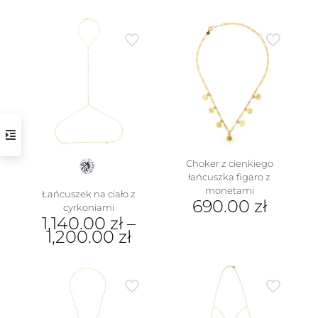
Ten
Ten
produkt
produkt
ma
ma
wiele
wiele
wariantów.
wariantów.
Opcje
Opcje
można
można
wybrać
wybrać
na
na
stronie
stronie
produktu
produktu
Choker z cienkiego
łańcuszka figaro z
monetami
Łańcuszek na ciało z
690.00
zł
cyrkoniami
1,140.00
zł
–
1,200.00
zł
Ten
produkt
ma
wiele
wariantów.