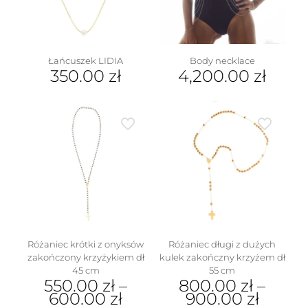
Łańcuszek LIDIA
Body necklace
350.00
zł
4,200.00
zł
Różaniec krótki z onyksów
Różaniec długi z dużych
zakończony krzyżykiem dł
kulek zakończny krzyżem dł
45 cm
55 cm
550.00
zł
–
800.00
zł
–
600.00
zł
900.00
zł