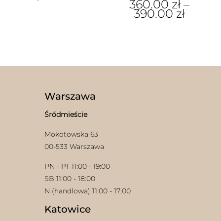
360.00
zł
–
390.00
zł
Ten
produkt
ma
wiele
wariantów.
Opcje
można
w
wybrać
Warszawa
na
stronie
Śródmieście
produktu
Mokotowska 63
00-533 Warszawa
PN - PT 11:00 - 19:00
SB 11:00 - 18:00
N (handlowa) 11:00 - 17:00
Katowice