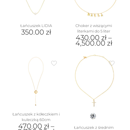
Łańcuszek LIDIA
Choker z wiszącymi
350.00
zł
literkami do 5 liter
430.00
zł
–
4,500.00
zł
Ten
produkt
ma
wiele
wariantów.
Opcje
można
wybrać
na
stronie
produktu
Łańcuszek z kółeczkiem i
kuleczką 60cm
470.00
zł
–
Łańcuszek z średnim