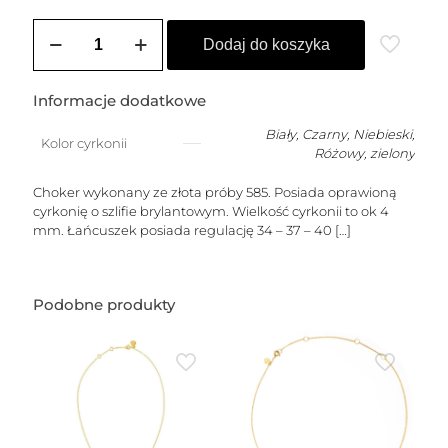
ilość
Choker
Dodaj do koszyka
złoty
DIANA
(4
Informacje dodatkowe
mm)
Biały
,
Czarny
,
Niebieski
,
Kolor cyrkonii
Różowy
,
zielony
Choker wykonany ze złota próby 585. Posiada oprawioną
cyrkonię o szlifie brylantowym. Wielkość cyrkonii to ok 4
mm. Łańcuszek posiada regulację 34 – 37 – 40
[…]
Podobne produkty