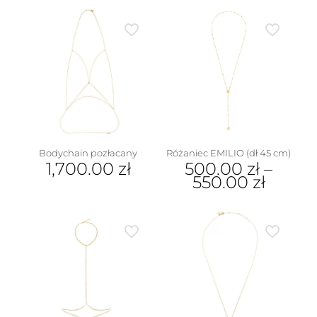
produkt
produkt
ma
ma
wiele
wiele
wariantów.
wariantów.
Opcje
Opcje
można
można
wybrać
wybrać
na
na
stronie
stronie
produktu
produktu
Bodychain pozłacany
Różaniec EMILIO (dł 45 cm)
1,700.00
zł
500.00
zł
–
550.00
zł
Ten
produkt
ma
wiele
wariantów.
Opcje
można
wybrać
na