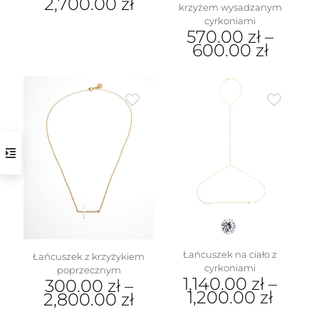
2,700.00
zł
krzyżem wysadzanym
cyrkoniami
Ten
570.00
zł
–
produkt
600.00
zł
ma
wiele
Ten
wariantów.
produkt
Opcje
ma
można
wiele
wybrać
wariantów.
na
Opcje
stronie
można
produktu
wybrać
na
stronie
produktu
Łańcuszek na ciało z
Łańcuszek z krzyżykiem
cyrkoniami
poprzecznym
1,140.00
zł
–
300.00
zł
–
1,200.00
zł
2,800.00
zł
Ten
Ten