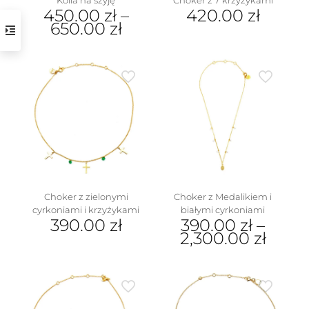
Kolia na szyję
Choker z 7 krzyżykami
450.00
zł
–
420.00
zł
650.00
zł
Ten
produkt
ma
wiele
wariantów.
Opcje
można
wybrać
na
stronie
produktu
Choker z zielonymi
Choker z Medalikiem i
cyrkoniami i krzyżykami
białymi cyrkoniami
390.00
zł
390.00
zł
–
2,300.00
zł
Ten
produkt
ma
wiele
wariantów.