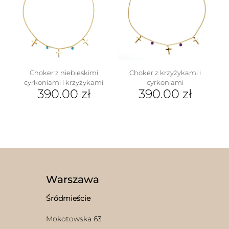
Opcje
można
wybrać
na
stronie
produktu
Choker z niebieskimi
Choker z krzyżykami i
cyrkoniami i krzyżykami
cyrkoniami
390.00
zł
390.00
zł
Warszawa
Śródmieście
Mokotowska 63