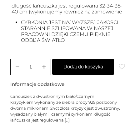
długość łańcuszka jest regulowana 32-34-38-
40 cm (wykonujemy również na zamówienie
CYRKONIA JEST NAJWYŻSZEJ JAKOŚCI,
STARANNIE SZLIFOWANA W NASZEJ
PRACOWNI DZIĘKI CZEMU PIĘKNIE
ODBIJA ŚWIATŁO
ilość
Choker
Dodaj do koszyka
z
poprzecznym,
dwustronnym
Informacje dodatkowe
biało/czarnym
krzyżykiem
Łańcuszek z dwustronnym biało/czarnym
krzyżykiem wykonany ze srebra próby 925 pozłocony
dwoma mikronami 24ct złota krzyżyk jest dwustronny,
wysadzany białymi i czarnymi cyrkoniami długość
łańcuszka jest regulowana
[…]