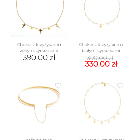
Opcje
można
wybrać
na
stronie
produktu
Choker z krzyżykami i
Choker z krzyżykiem i
żółtymi cyrkoniami
białymi cyrkoniami
Pierw
390.00
zł
390.00
zł
cena
Aktua
330.00
zł
wynosi
cena
390.00 
wynos
330.00