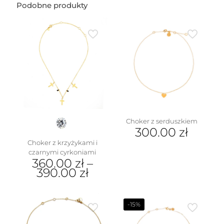
Podobne produkty
Choker z serduszkiem
300.00
zł
Choker z krzyżykami i
czarnymi cyrkoniami
360.00
zł
–
390.00
zł
Ten
produkt
ma
-15%
wiele
wariantów.