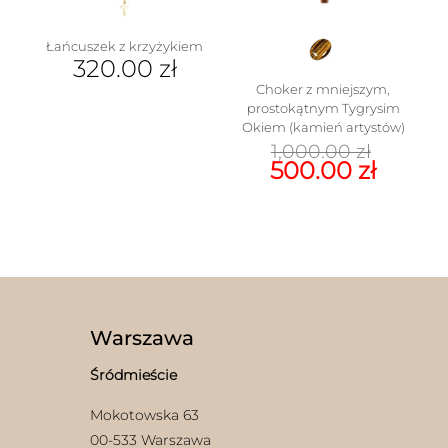
Łańcuszek z krzyżykiem
320.00
zł
Choker z mniejszym,
prostokątnym Tygrysim
Okiem (kamień artystów)
Pierw
1,000.00
zł
cena
Aktua
500.00
zł
wynosi
cena
1,000.
wynos
500.00
Warszawa
Śródmieście
Mokotowska 63
00-533 Warszawa