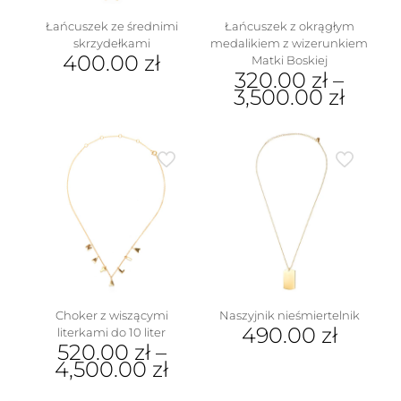
Łańcuszek ze średnimi
Łańcuszek z okrągłym
skrzydełkami
medalikiem z wizerunkiem
400.00
zł
Matki Boskiej
320.00
zł
–
3,500.00
zł
Ten
produkt
ma
wiele
wariantów.
Opcje
można
wybrać
na
stronie
produktu
Choker z wiszącymi
Naszyjnik nieśmiertelnik
490.00
zł
literkami do 10 liter
520.00
zł
–
4,500.00
zł
Ten