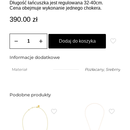
Długość łańcuszka jest regulowana 32-40cm.
Cena obejmuje wykonanie jednego chokera.
390.00
zł
ilość
Choker
Dodaj do koszyka
z
łańcuszka
pancerka
Informacje dodatkowe
Materiał
Pozłacany
,
Srebrny
Podobne produkty