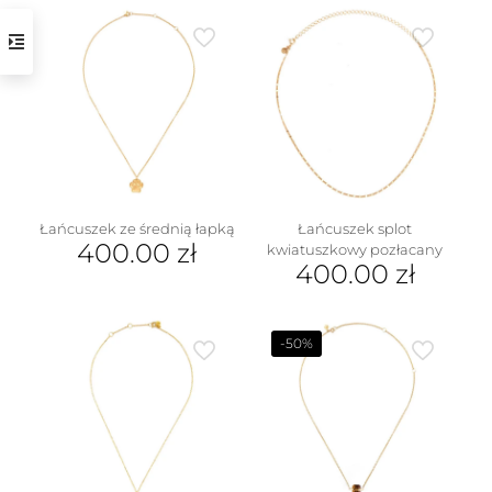
produkt
ma
wiele
wariantów.
Opcje
można
wybrać
na
stronie
produktu
Łańcuszek ze średnią łapką
Łańcuszek splot
400.00
zł
kwiatuszkowy pozłacany
400.00
zł
-50%