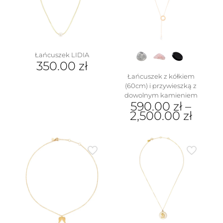
Łańcuszek LIDIA
350.00
zł
Łańcuszek z kółkiem
(60cm) i przywieszką z
dowolnym kamieniem
590.00
zł
–
2,500.00
zł
Ten
produkt
ma
wiele
wariantów.
Opcje
można
wybrać
na
stronie
produktu