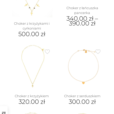
Choker z łańcuszka
pancerka
340.00
zł
–
390.00
zł
Choker z krzyżykami i
cyrkoniami
Ten
500.00
zł
produkt
ma
wiele
wariantów.
Opcje
można
wybrać
na
stronie
produktu
Choker z krzyżykiem
Choker z serduszkiem
320.00
zł
300.00
zł