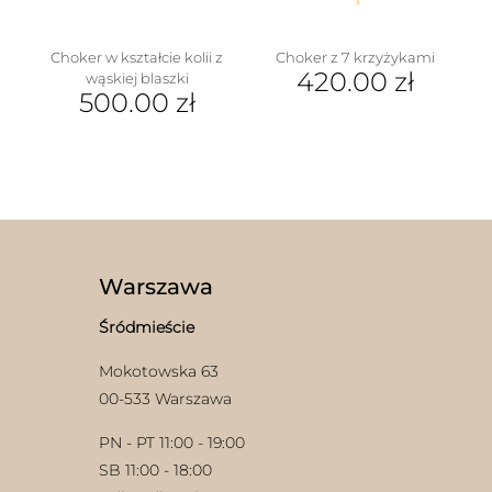
stronie
produktu
Choker w kształcie kolii z
Choker z 7 krzyżykami
420.00
zł
wąskiej blaszki
500.00
zł
Warszawa
Śródmieście
Mokotowska 63
00-533 Warszawa
PN - PT 11:00 - 19:00
SB 11:00 - 18:00