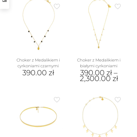
Choker z Medalikiem i
Choker z Medalikiem i
cyrkoniami czarnymi
białymi cyrkoniami
390.00
zł
390.00
zł
–
2,300.00
zł
Ten
produkt
ma
wiele
wariantów.
Opcje
można
wybrać
na