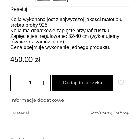
Resetuj
Kolia wykonana jest z najwyższej jakości materiału –
srebra próby 925.
Kolia ma dodatkowe zapięcie przy łańcuszku.
Zapięcie jest regulowane: 32-40 cm (wykonujemy
również na zamówienie).
Cena obejmuje wykonanie jednego produktu.
450.00
zł
ilość
Kolia
Dodaj do koszyka
na
szyję
Informacje dodatkowe
Materiał
Pozłacany
,
Srebrny