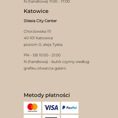
N (handlowa) 11:00 - 17:00
Katowice
Silesia City Center
Chorzowska 111
40-101 Katowice
poziom 0, aleja Tyska
w
PN - SB 10:00 - 21:00
N (handlowa) - butik czynny według
grafiku otwarcia galerii
Metody płatności